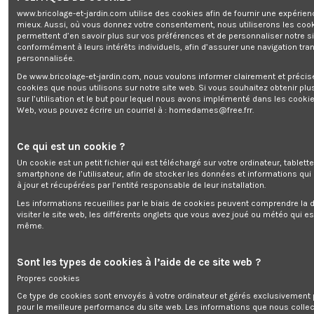
www.bricolage-et-jardin.com utilise des cookies afin de fournir une expérien
mieux. Aussi, où vous donnez votre consentement, nous utiliserons les coo
permettent d’en savoir plus sur vos préférences et de personnaliser notre s
conformément à leurs intérêts individuels, afin d’assurer une navigation tra
personnalisée.
De www.bricolage-et-jardin.com, nous voulons informer clairement et préci
cookies que nous utilisons sur notre site web. Si vous souhaitez obtenir plu
sur l’utilisation et le but pour lequel nous avons implémenté dans les cookie
Web, vous pouvez écrire un courriel à :
homedames@free.frr
.
Ce qui est un cookie ?
Rupture de stock
Rupture de stock
Un cookie est un petit fichier qui est téléchargé sur votre ordinateur, tablett
smartphone de l’utilisateur, afin de stocker les données et informations qui
Nettoyeur haute pression 2000W
Nettoyeur haute pression 1400W -
à jour et récupérées par l’entité responsable de leur installation.
150 Bars
105 Bars
0,00 €
0,00 €
Les informations recueillies par le biais de cookies peuvent comprendre la d
visiter le site web, les différents onglets que vous avez joué ou météo qui es
même.
Sont les types de cookies à l’aide de ce site web ?
Propres cookies
Ce type de cookies sont envoyés à votre ordinateur et gérés exclusivement 
pour le meilleure performance du site web. Les informations que nous colle