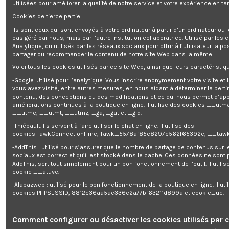
utilisées pour améliorer la qualité de notre service et votre expérience en tan
Cookies de tierce partie
Ils sont ceux qui sont envoyés à votre ordinateur à partir d’un ordinateur ou
pas géré par nous, mais par l’autre institution collaboratrice. Utilisé par les
Analytique, ou utilisés par les réseaux sociaux pour offrir à l’utilisateur la po
partager ou recommander le contenu de notre site Web dans la même.
Rupture de stock
Rupture de stock
Voici tous les cookies utilisés par ce site Web, ainsi que leurs caractéristiqu
Station de lavage multifonctions
Nettoyeur haute pression 1800W -
-Google. Utilisé pour l’analytique. Vous inscrire anonymement votre visite et
max 1400W - Clean
140 bars + accessoires - Brick
vous avez visité, entre autres mesures, en nous aidant à déterminer la pert
0,00 €
0,00 €
contenu, des conceptions ou des modifications et ce qui nous permet d’app
améliorations continues à la boutique en ligne. Il utilise des cookies
__utma
__utmc, __utmt, __utmz, _ga, _gat et _gid.
-Thiébault. Ils servent à faire utiliser le chat en ligne. Il utilise des
cookies TawkConnectionTime, Tawk_5578af85c8297c562f65392e, __tawk
-AddThis : utilisé pour s’assurer que le nombre de partage de contenus sur 
sociaux est correct et qu’il est stocké dans le cache. Ces données ne sont
AddThis, sert tout simplement pour un bon fonctionnement de l’outil. Il utilise
cookie __atuvc.
-Alabazweb : utilisé pour le bon fonctionnement de la boutique en ligne. Il uti
cookies PHPSESSID, 8812c36aa5ae336c2a77bf63211d899a et cookie_ue.
Comment configurer ou désactiver les cookies utilisés par c