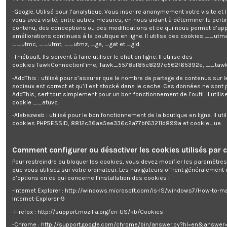
-Google. Utilisé pour l’analytique. Vous inscrire anonymement votre visite et
vous avez visité, entre autres mesures, en nous aidant à déterminer la pert
contenu, des conceptions ou des modifications et ce qui nous permet d’app
améliorations continues à la boutique en ligne. Il utilise des cookies
__utma
__utmc, __utmt, __utmz, _ga, _gat et _gid.
-Thiébault. Ils servent à faire utiliser le chat en ligne. Il utilise des
cookies TawkConnectionTime, Tawk_5578af85c8297c562f65392e, __tawk
-AddThis : utilisé pour s’assurer que le nombre de partage de contenus sur 
sociaux est correct et qu’il est stocké dans le cache. Ces données ne sont
AddThis, sert tout simplement pour un bon fonctionnement de l’outil. Il utilise
cookie __atuvc.
-Alabazweb : utilisé pour le bon fonctionnement de la boutique en ligne. Il uti
Rupture de stock
cookies PHPSESSID, 8812c36aa5ae336c2a77bf63211d899a et cookie_ue.
Vélo électrique pliable 36V
Vélo à assistance électrique 36V -
250W
1 525,20 €
0,00 €
Comment configurer ou désactiver les cookies utilisés par c
1 point fidélité gagné pour
1,00 € d'achat
Pour restreindre ou bloquer les cookies, vous devez modifier les paramètres
que vous utilisez sur votre ordinateur. Les navigateurs offrent généralemen
d’options en ce qui concerne l’installation des cookies :
-Internet Explorer : http://windows.microsoft.com/is-IS/windows7/How-to-m
Sport
Internet-Explorer-9
Vélo électrique
-Firefox : http://support.mozilla.org/en-US/kb/Cookies
-Chrome : http://support.google.com/chrome/bin/answer.py?hl=en&answe