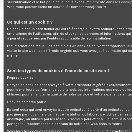
sur l’utilisation et le but pour lequel nous avons implémenté dans les cookie
Livraison
Mentions légales
Accueil
Wishlist (
0
)
Web, vous pouvez écrire un courriel à :
homedames@free.frr
.
Ce qui est un cookie ?
Un cookie est un petit fichier qui est téléchargé sur votre ordinateur, tablett
smartphone de l’utilisateur, afin de stocker les données et informations qui
à jour et récupérées par l’entité responsable de leur installation.
0
Les informations recueillies par le biais de cookies peuvent comprendre la d
visiter le site web, les différents onglets que vous avez joué ou météo qui es
même.
Sont les types de cookies à l’aide de ce site web ?
Propres cookies
Accueil
Sport
Ce type de cookies sont envoyés à votre ordinateur et gérés exclusivement 
pour le meilleure performance du site web. Les informations que nous colle
Sport
utilisées pour améliorer la qualité de notre service et votre expérience en tan
Cookies de tierce partie
Ils sont ceux qui sont envoyés à votre ordinateur à partir d’un ordinateur ou
Pertinence
2
pas géré par nous, mais par l’autre institution collaboratrice. Utilisé par les
Analytique, ou utilisés par les réseaux sociaux pour offrir à l’utilisateur la po
partager ou recommander le contenu de notre site Web dans la même.
Voici tous les cookies utilisés par ce site Web, ainsi que leurs caractéristiqu