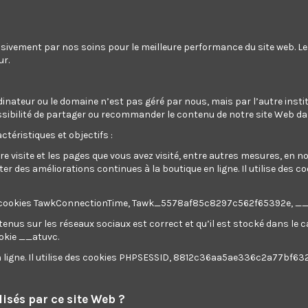
usivement par nos soins pour le meilleure performance du site web. L
ur.
dinateur ou le domaine n’est pas géré par nous, mais par l’autre instit
a possibilité de partager ou recommander le contenu de notre site Web d
ctéristiques et objectifs :
re visite et les pages que vous avez visité, entre autres mesures, en 
 des améliorations continues à la boutique en ligne. Il utilise des c
ilise des cookies TawkConnectionTime, Tawk_5578af85c8297c562f65392e, 
tenus sur les réseaux sociaux est correct et qu’il est stocké dans le
ookie __atuvc.
Rupture de stock
Rupture de stock
en ligne. Il utilise des cookies PHPSESSID, 8812c36aa5ae336c2a77bf63
ent de porte en
Auvent de porte en
olycarbonate
polycarbonate
0,00 €
0,00 €
isés par ce site Web ?