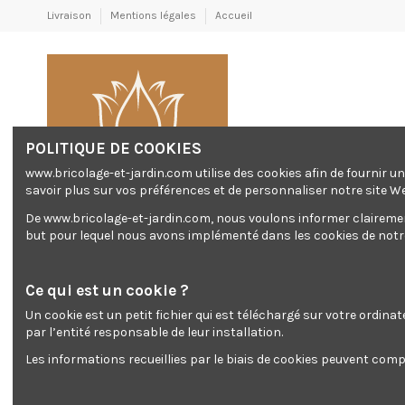
Livraison
Mentions légales
Accueil
POLITIQUE DE COOKIES
www.bricolage-et-jardin.com utilise des cookies afin de fournir 
savoir plus sur vos préférences et de personnaliser notre site W
De www.bricolage-et-jardin.com, nous voulons informer clairement 
but pour lequel nous avons implémenté dans les cookies de notre 
Chantier
El
Générateur/ GROUPES
Chantier
Electr
ÉLECTROGÈNES
Ce qui est un cookie ?
Un cookie est un petit fichier qui est téléchargé sur votre ordina
Accueil
Jardin
Auvent de porte
par l’entité responsable de leur installation.
Les informations recueillies par le biais de cookies peuvent compr
Auvent 