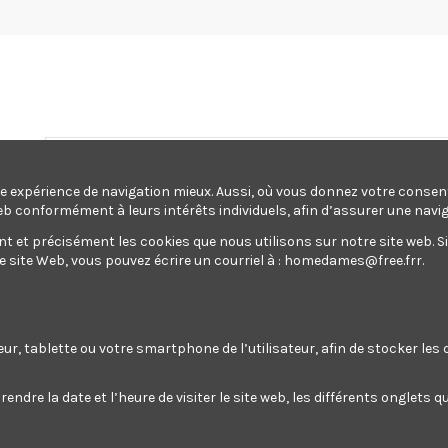
une expérience de navigation mieux. Aussi, où vous donnez votre conse
eb conformément à leurs intérêts individuels, afin d’assurer une navi
et précisément les cookies que nous utilisons sur notre site web. Si v
site Web, vous pouvez écrire un courriel à :
homedames@free.frr
.
ectroportatif
Jardin
Maison
Outillage
Pompes
oportatif
Jardin
Maison
Outillage
Pompes
rang
teur, tablette ou votre smartphone de l’utilisateur, afin de stocker le
endre la date et l’heure de visiter le site web, les différents onglets
de porte