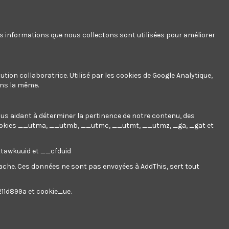
Affichage 1-2 de 2 article(s)
Pertinence
2
es informations que nous collectons sont utilisées pour améliorer
ution collaboratrice. Utilisé par les cookies de Google Analytique,
ans la même.
nous aidant à déterminer la pertinence de notre contenu, des
ookies
__utma, __utmb, __utmc, __utmt, __utmz, _ga, _gat et
__tawkuuid et __cfduid
 cache. Ces données ne sont pas envoyées à AddThis, sert tout
211d899a et cookie_ue.