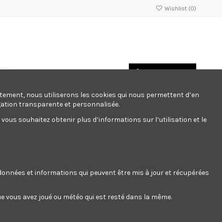
Wishlist (
0
)
Panier
/
Empty
Connexion
ntement, nous utiliserons les cookies qui nous permettent d’en
gation transparente et personnalisée.
ous souhaitez obtenir plus d’informations sur l’utilisation et le
rangement atelier
Sport
Stationnaire
Fabicants
ement atelier
Sport
Stationnaire
Fabicants
s données et informations qui peuvent être mis à jour et récupérées
 que vous avez joué ou météo qui est resté dans la même.