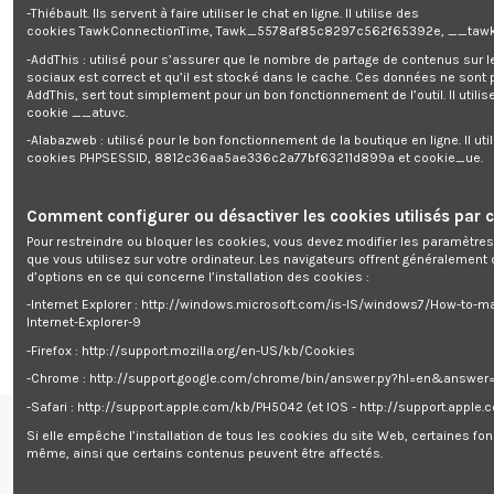
-Thiébault. Ils servent à faire utiliser le chat en ligne. Il utilise des
cookies TawkConnectionTime, Tawk_5578af85c8297c562f65392e, __tawk
-AddThis : utilisé pour s’assurer que le nombre de partage de contenus sur 
sociaux est correct et qu’il est stocké dans le cache. Ces données ne sont
AddThis, sert tout simplement pour un bon fonctionnement de l’outil. Il utilise
cookie __atuvc.
-Alabazweb : utilisé pour le bon fonctionnement de la boutique en ligne. Il uti
cookies PHPSESSID, 8812c36aa5ae336c2a77bf63211d899a et cookie_ue.
Comment configurer ou désactiver les cookies utilisés par c
Pour restreindre ou bloquer les cookies, vous devez modifier les paramètres
Rupture de stock
que vous utilisez sur votre ordinateur. Les navigateurs offrent généralemen
d’options en ce qui concerne l’installation des cookies :
POMPE MULTICELL. 1100W INOX
PRESSCONTROL
-Internet Explorer : http://windows.microsoft.com/is-IS/windows7/How-to-m
0,00 €
Internet-Explorer-9
-Firefox : http://support.mozilla.org/en-US/kb/Cookies
-Chrome : http://support.google.com/chrome/bin/answer.py?hl=en&answe
-Safari : http://support.apple.com/kb/PH5042 (et IOS - http://support.apple
Si elle empêche l’installation de tous les cookies du site Web, certaines fon
Renseignements
même, ainsi que certains contenus peuvent être affectés.
centre de support

