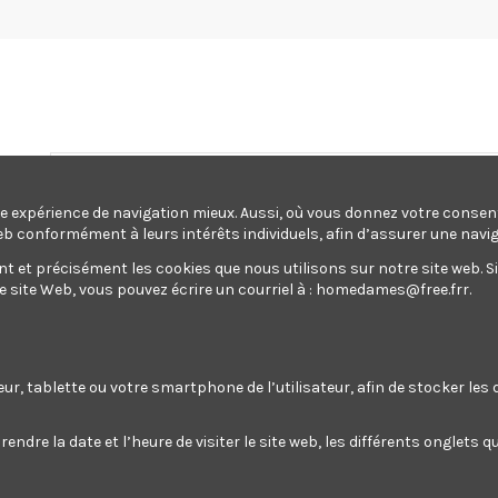
une expérience de navigation mieux. Aussi, où vous donnez votre conse
eb conformément à leurs intérêts individuels, afin d’assurer une navi
et précisément les cookies que nous utilisons sur notre site web. Si v
site Web, vous pouvez écrire un courriel à :
homedames@free.frr
.
ectroportatif
Jardin
Maison
Outillage
Pompes
oportatif
Jardin
Maison
Outillage
Pompes
rang
teur, tablette ou votre smartphone de l’utilisateur, afin de stocker le
endre la date et l’heure de visiter le site web, les différents onglets
bande