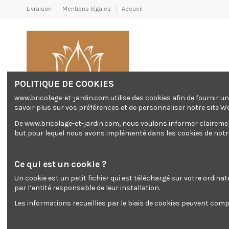
Livraison
Mentions légales
Accueil
POLITIQUE DE COOKIES
www.bricolage-et-jardin.com utilise des cookies afin de fournir 
savoir plus sur vos préférences et de personnaliser notre site W
De www.bricolage-et-jardin.com, nous voulons informer clairement 
but pour lequel nous avons implémenté dans les cookies de notre 
Chantier
El
Générateur/ GROUPES
Chantier
Electr
ÉLECTROGÈNES
Ce qui est un cookie ?
Un cookie est un petit fichier qui est téléchargé sur votre ordina
Accueil
Stationnaire
Scie à bande
par l’entité responsable de leur installation.
Les informations recueillies par le biais de cookies peuvent compr
Scie à 