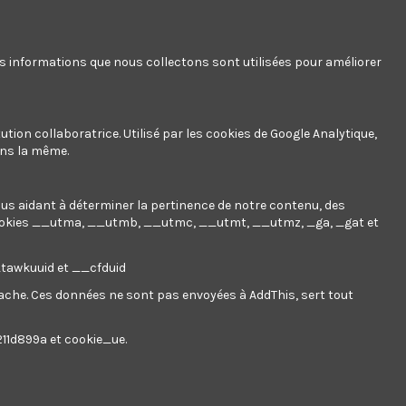
Affichage 1-1 de 1 article(s)
Pertinence
1
es informations que nous collectons sont utilisées pour améliorer
ution collaboratrice. Utilisé par les cookies de Google Analytique,
ans la même.
nous aidant à déterminer la pertinence de notre contenu, des
ookies
__utma, __utmb, __utmc, __utmt, __utmz, _ga, _gat et
__tawkuuid et __cfduid
 cache. Ces données ne sont pas envoyées à AddThis, sert tout
211d899a et cookie_ue.