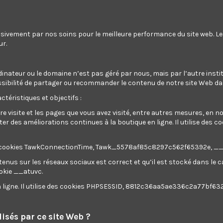
usivement par nos soins pour le meilleure performance du site web. L
ur.
dinateur ou le domaine n’est pas géré par nous, mais par l’autre instit
a possibilité de partager ou recommander le contenu de notre site Web d
ctéristiques et objectifs :
re visite et les pages que vous avez visité, entre autres mesures, en 
 des améliorations continues à la boutique en ligne. Il utilise des c
ilise des cookies TawkConnectionTime, Tawk_5578af85c8297c562f65392e, 
tenus sur les réseaux sociaux est correct et qu’il est stocké dans le
ookie __atuvc.
Rupture de stock
en ligne. Il utilise des cookies PHPSESSID, 8812c36aa5ae336c2a77bf63
 bande 750w - Lame
234mm + pied
0,00 €
isés par ce site Web ?