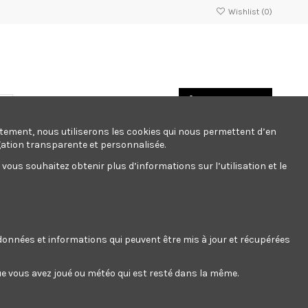
Wishlist (
0
)
Panier
/
Empty
Connexion
ntement, nous utiliserons les cookies qui nous permettent d’en
gation transparente et personnalisée.
ous souhaitez obtenir plus d’informations sur l’utilisation et le
rangement atelier
Sport
Stationnaire
Fabicants
ement atelier
Sport
Stationnaire
Fabicants
s données et informations qui peuvent être mis à jour et récupérées
 que vous avez joué ou météo qui est resté dans la même.