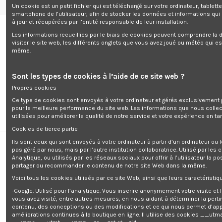
Un cookie est un petit fichier qui est téléchargé sur votre ordinateur, tablett
Livraison
Mentions légales
Accueil
Wishlist (
0
)
smartphone de l’utilisateur, afin de stocker les données et informations qui
à jour et récupérées par l’entité responsable de leur installation.
Les informations recueillies par le biais de cookies peuvent comprendre la d
visiter le site web, les différents onglets que vous avez joué ou météo qui es
même.
0
Sont les types de cookies à l’aide de ce site web ?
Propres cookies
Ce type de cookies sont envoyés à votre ordinateur et gérés exclusivement 
pour le meilleure performance du site web. Les informations que nous colle
utilisées pour améliorer la qualité de notre service et votre expérience en tan
Cookies de tierce partie
Accueil
Pompes
Immergée
Ils sont ceux qui sont envoyés à votre ordinateur à partir d’un ordinateur ou
pas géré par nous, mais par l’autre institution collaboratrice. Utilisé par les
Analytique, ou utilisés par les réseaux sociaux pour offrir à l’utilisateur la po
Immergée
partager ou recommander le contenu de notre site Web dans la même.
Voici tous les cookies utilisés par ce site Web, ainsi que leurs caractéristiqu
Pertinence
1
-Google. Utilisé pour l’analytique. Vous inscrire anonymement votre visite et
vous avez visité, entre autres mesures, en nous aidant à déterminer la pert
contenu, des conceptions ou des modifications et ce qui nous permet d’app
améliorations continues à la boutique en ligne. Il utilise des cookies
__utma