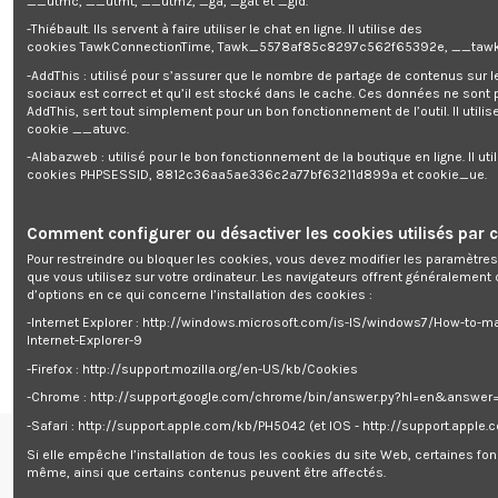
__utmc, __utmt, __utmz, _ga, _gat et _gid.
-Thiébault. Ils servent à faire utiliser le chat en ligne. Il utilise des
cookies TawkConnectionTime, Tawk_5578af85c8297c562f65392e, __tawk
-AddThis : utilisé pour s’assurer que le nombre de partage de contenus sur 
sociaux est correct et qu’il est stocké dans le cache. Ces données ne sont
AddThis, sert tout simplement pour un bon fonctionnement de l’outil. Il utilise
cookie __atuvc.
-Alabazweb : utilisé pour le bon fonctionnement de la boutique en ligne. Il uti
cookies PHPSESSID, 8812c36aa5ae336c2a77bf63211d899a et cookie_ue.
Comment configurer ou désactiver les cookies utilisés par c
Rupture de stock
Pour restreindre ou bloquer les cookies, vous devez modifier les paramètres
que vous utilisez sur votre ordinateur. Les navigateurs offrent généralemen
Pompe immergée pour eaux
d’options en ce qui concerne l’installation des cookies :
chargées 400W- Equipée d'un
flotteur - Ekko Pumps
-Internet Explorer : http://windows.microsoft.com/is-IS/windows7/How-to-m
0,00 €
Internet-Explorer-9
-Firefox : http://support.mozilla.org/en-US/kb/Cookies
-Chrome : http://support.google.com/chrome/bin/answer.py?hl=en&answe
-Safari : http://support.apple.com/kb/PH5042 (et IOS - http://support.apple
Si elle empêche l’installation de tous les cookies du site Web, certaines fon
Renseignements
même, ainsi que certains contenus peuvent être affectés.