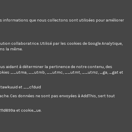
Affichage 1-1 de 1 article(s)
Pertinence
1
es informations que nous collectons sont utilisées pour améliorer
ution collaboratrice. Utilisé par les cookies de Google Analytique,
ans la même.
nous aidant à déterminer la pertinence de notre contenu, des
ookies
__utma, __utmb, __utmc, __utmt, __utmz, _ga, _gat et
__tawkuuid et __cfduid
 cache. Ces données ne sont pas envoyées à AddThis, sert tout
211d899a et cookie_ue.