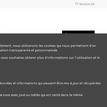
Wishlist (
0
)
Panier
/
Empty
Connexion
ntement, nous utiliserons les cookies qui nous permettent d’en
gation transparente et personnalisée.
ous souhaitez obtenir plus d’informations sur l’utilisation et le
rangement atelier
Sport
Stationnaire
Fabicants
ement atelier
Sport
Stationnaire
Fabicants
s données et informations qui peuvent être mis à jour et récupérées
 que vous avez joué ou météo qui est resté dans la même.