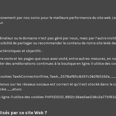
usivement par nos soins pour le meilleure performance du site web. L
ur.
dinateur ou le domaine n’est pas géré par nous, mais par l’autre instit
a possibilité de partager ou recommander le contenu de notre site Web d
ctéristiques et objectifs :
re visite et les pages que vous avez visité, entre autres mesures, en 
 des améliorations continues à la boutique en ligne. Il utilise des c
ilise des cookies TawkConnectionTime, Tawk_5578af85c8297c562f65392e, 
tenus sur les réseaux sociaux est correct et qu’il est stocké dans le
ookie __atuvc.
Rupture de stock
en ligne. Il utilise des cookies PHPSESSID, 8812c36aa5ae336c2a77bf63
vibrant 5.5hp Moteur
ggs & Stratton
0,00 €
isés par ce site Web ?