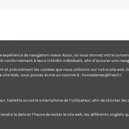
une expérience de navigation mieux. Aussi, où vous donnez votre conse
eb conformément à leurs intérêts individuels, afin d’assurer une navi
et précisément les cookies que nous utilisons sur notre site web. Si v
site Web, vous pouvez écrire un courriel à :
homedames@free.frr
.
ectroportatif
Jardin
Maison
Outillage
Pompes
oportatif
Jardin
Maison
Outillage
Pompes
rang
teur, tablette ou votre smartphone de l’utilisateur, afin de stocker le
endre la date et l’heure de visiter le site web, les différents onglets
 vibrant