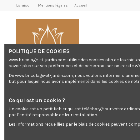
Livraison
Mentions légales
Accueil
POLITIQUE DE COOKIES
www.bricolage-et-jardin.com utilise des cookies afin de fournir 
savoir plus sur vos préférences et de personnaliser notre site W
De www.bricolage-et-jardin.com, nous voulons informer clairement 
but pour lequel nous avons implémenté dans les cookies de notre 
Chantier
El
Générateur/ GROUPES
Chantier
Electr
ÉLECTROGÈNES
Ce qui est un cookie ?
Un cookie est un petit fichier qui est téléchargé sur votre ordina
Accueil
Chantier
Plateau vibrant
par l’entité responsable de leur installation.
Les informations recueillies par le biais de cookies peuvent compr
Plateau