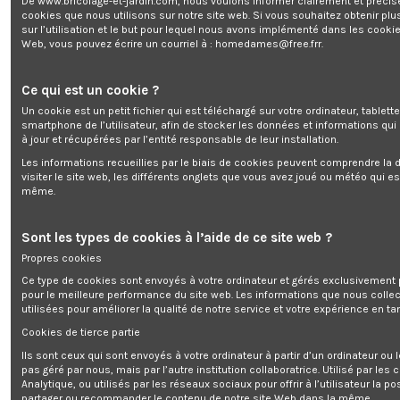
De www.bricolage-et-jardin.com, nous voulons informer clairement et préci
cookies que nous utilisons sur notre site web. Si vous souhaitez obtenir plu
sur l’utilisation et le but pour lequel nous avons implémenté dans les cookie
Groupe électrogène inverter sile
Web, vous pouvez écrire un courriel à :
homedames@free.frr
.
Ce qui est un cookie ?
Enim quis fugiat consequat elit minim nisi eu occaecat occaecat
Un cookie est un petit fichier qui est téléchargé sur votre ordinateur, tablett
deserunt aliquip nisi ex deserunt.
smartphone de l’utilisateur, afin de stocker les données et informations qui
à jour et récupérées par l’entité responsable de leur installation.
Les informations recueillies par le biais de cookies peuvent comprendre la d
visiter le site web, les différents onglets que vous avez joué ou météo qui es
même.
Description
Sont les types de cookies à l’aide de ce site web ?
Détails du produit
Propres cookies
Reviews
(0)
Ce type de cookies sont envoyés à votre ordinateur et gérés exclusivement 
pour le meilleure performance du site web. Les informations que nous colle
utilisées pour améliorer la qualité de notre service et votre expérience en tan
Ce groupe électrogène inverter max 1880W de la marque Brick est équipé
Cookies de tierce partie
d'un moteur 4 temps refroidi par air de 79.7 CC. Il possède une autonomie
maximale de 5 heures. Il dispose d'un design compact, moderne et
Ils sont ceux qui sont envoyés à votre ordinateur à partir d’un ordinateur ou
robuste. Pour votre sécurité, il possède un arrêt automatique en cas de
pas géré par nous, mais par l’autre institution collaboratrice. Utilisé par les
surcharge.
Analytique, ou utilisés par les réseaux sociaux pour offrir à l’utilisateur la po
Un groupe électrogène inverter est un générateur qui reconstitue
partager ou recommander le contenu de notre site Web dans la même.