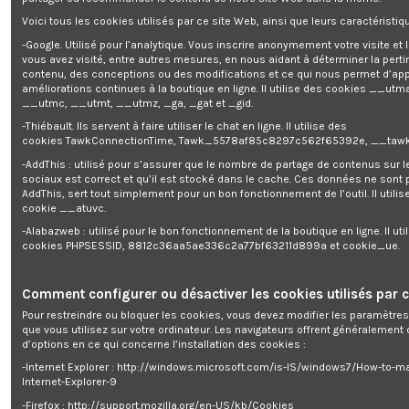
entièrement le courant fourni par l'alternateur avant de le redistribuer. La
tension et la fréquence sont alors plus stables. De plus, il varie son régime
Voici tous les cookies utilisés par ce site Web, ainsi que leurs caractéristiqu
moteur par rapport à ce que vous allez brancher, ce qui en fait un
-Google. Utilisé pour l’analytique. Vous inscrire anonymement votre visite et
générateur parfaitement adapté pour tous les équipements qui ne
vous avez visité, entre autres mesures, en nous aidant à déterminer la pert
supportent pas de variations de tension comme par exemple les appareils
contenu, des conceptions ou des modifications et ce qui nous permet d’app
électroniques. En baissant son régime moteur, il permet également de
améliorations continues à la boutique en ligne. Il utilise des cookies
__utma
consommer moins de carburant.
__utmc, __utmt, __utmz, _ga, _gat et _gid.
Caractéristiques :
-Thiébault. Ils servent à faire utiliser le chat en ligne. Il utilise des
- Moteur 4 temps refroidi par air d'une cylindrée de 79.7cc
cookies TawkConnectionTime, Tawk_5578af85c8297c562f65392e, __tawk
- Puissance max en pointe de 1880W et puissance en continu de 1700W
-AddThis : utilisé pour s’assurer que le nombre de partage de contenus sur 
- Capacité du réservoir d'essence: 4L (essence sans plomb)
sociaux est correct et qu’il est stocké dans le cache. Ces données ne sont
- Capacité du réservoir d'huile: 0.38L (15W40)
AddThis, sert tout simplement pour un bon fonctionnement de l’outil. Il utilise
- Autonomie max: 5H
cookie __atuvc.
- Equipé de 2 prises 230V et d'une prise 12V 8Ah
- Poids net: 21.5kg
-Alabazweb : utilisé pour le bon fonctionnement de la boutique en ligne. Il uti
- Garantie 3 ans
cookies PHPSESSID, 8812c36aa5ae336c2a77bf63211d899a et cookie_ue.
- Niveau de pression acoustique 60 Db à 7M
- Dimensions: 48x30x41cm
- Arrêt automatique en cas de surcharge
Comment configurer ou désactiver les cookies utilisés par c
- Démarrage manuel
- Indice de protection : IP23M
Pour restreindre ou bloquer les cookies, vous devez modifier les paramètres
- Altitude d'utilisation max : 1000M
que vous utilisez sur votre ordinateur. Les navigateurs offrent généralemen
- Température max : 40°
d’options en ce qui concerne l’installation des cookies :
- Livré avec un entonnoir, un tournevis, une clé à bougie et un câble de
-Internet Explorer : http://windows.microsoft.com/is-IS/windows7/How-to-m
connexion 12V.
Internet-Explorer-9
-Firefox : http://support.mozilla.org/en-US/kb/Cookies