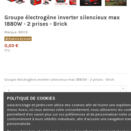
Groupe électrogène inverter silencieux max
1880W - 2 prises - Brick
Marque:
BRICK
Rupture de stock
0,00 €
TTC
Groupe électrogène inverter silencieux max 1880W - 2 prises - Brick
POLITIQUE DE COOKIES
Ajouter au panier
www.bricolage-et-jardin.com utilise des cookies afin de fournir une expérien
mieux. Aussi, où vous donnez votre consentement, nous utiliserons les coo
permettent d’en savoir plus sur vos préférences et de personnaliser notre s
conformément à leurs intérêts individuels, afin d’assurer une navigation tra
personnalisée.