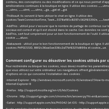
Robuste et fiable, ce groupe électrogène vous rendra de nombreux
contenu, des conceptions ou des modifications et ce qui nous permet d’app
services. Il possède un réservoir de diesel de 16 litres pour une autonomie
améliorations continues à la boutique en ligne. Il utilise des cookies
__utma
max de 8 heures.
__utmc, __utmt, __utmz, _ga, _gat et _gid.
Transportez facilement votre groupe électrogène grâce à ses
roues
et sa
-Thiébault. Ils servent à faire utiliser le chat en ligne. Il utilise des
poignée de transport
.
cookies TawkConnectionTime, Tawk_5578af85c8297c562f65392e, __tawk
Ce produit est garanti 3 ans.
-AddThis : utilisé pour s’assurer que le nombre de partage de contenus sur 
Caractéristiques:
sociaux est correct et qu’il est stocké dans le cache. Ces données ne sont
AddThis, sert tout simplement pour un bon fonctionnement de l’outil. Il utilise
- Puissance max: 7500W
cookie __atuvc.
- Puissance en continu: 7000W
-Alabazweb : utilisé pour le bon fonctionnement de la boutique en ligne. Il uti
- Carburant : Diesel
cookies PHPSESSID, 8812c36aa5ae336c2a77bf63211d899a et cookie_ue.
- Réservoir essence métallique: 16L
- Réservoir d'huile : 1.65L (SAE15W-40)
- Autonomie max: 8h
- 2 prises (1x 230V et 1x 400V)
Comment configurer ou désactiver les cookies utilisés par c
- Démarrage électrique
Pour restreindre ou bloquer les cookies, vous devez modifier les paramètres
- Degré de protection : IP23M
que vous utilisez sur votre ordinateur. Les navigateurs offrent généralemen
- Altitude maximale : 1000M
d’options en ce qui concerne l’installation des cookies :
- Niveau sonore : 97Db
- Dimensions : 925 x 525 x 670mm
-Internet Explorer : http://windows.microsoft.com/is-IS/windows7/How-to-m
- Garantie 3 ans
Internet-Explorer-9
-Firefox : http://support.mozilla.org/en-US/kb/Cookies
-Chrome : http://support.google.com/chrome/bin/answer.py?hl=en&answe
-Safari : http://support.apple.com/kb/PH5042 (et IOS - http://support.apple
Si elle empêche l’installation de tous les cookies du site Web, certaines fon