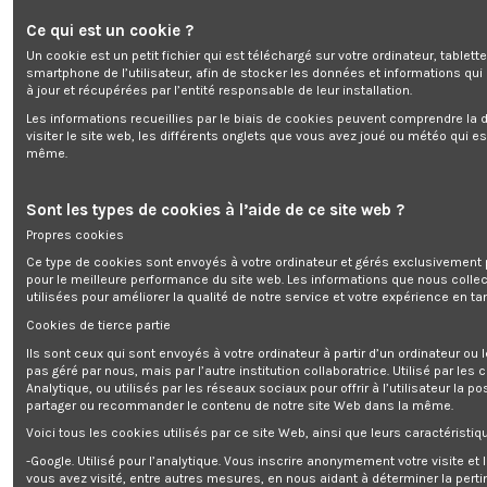
Ce qui est un cookie ?
Un cookie est un petit fichier qui est téléchargé sur votre ordinateur, tablett
Groupe électrogène diesel avec d
smartphone de l’utilisateur, afin de stocker les données et informations qui
à jour et récupérées par l’entité responsable de leur installation.
Les informations recueillies par le biais de cookies peuvent comprendre la d
visiter le site web, les différents onglets que vous avez joué ou météo qui es
Enim quis fugiat consequat elit minim nisi eu occaecat occaecat
même.
deserunt aliquip nisi ex deserunt.
Sont les types de cookies à l’aide de ce site web ?
Propres cookies
Ce type de cookies sont envoyés à votre ordinateur et gérés exclusivement 
pour le meilleure performance du site web. Les informations que nous colle
Description
utilisées pour améliorer la qualité de notre service et votre expérience en tan
Détails du produit
Cookies de tierce partie
Ils sont ceux qui sont envoyés à votre ordinateur à partir d’un ordinateur ou
Reviews
(0)
pas géré par nous, mais par l’autre institution collaboratrice. Utilisé par les
Analytique, ou utilisés par les réseaux sociaux pour offrir à l’utilisateur la po
partager ou recommander le contenu de notre site Web dans la même.
Ce
groupe électrogène diesel max 7500W
de la marque Brick est équipé
d'un système de démarrage automatique en cas de coupure de courant du
Voici tous les cookies utilisés par ce site Web, ainsi que leurs caractéristiqu
secteur. Il est conseillé de faire effectuer l'installation par un professionnel.
Il dispose d'un système de régulation électronique (
AVR
) de la tension en
-Google. Utilisé pour l’analytique. Vous inscrire anonymement votre visite et
fonction de la charge appliquée au groupe électrogène.
vous avez visité, entre autres mesures, en nous aidant à déterminer la pert