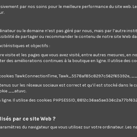
Get register and you will earn 141 points/1,41 €
(Chaque 1
usivement par nos soins pour le meilleure performance du site web. L
ur.
une prochaine commande)
Votre panier totalisera 141 points qui pourront être convertis e
dinateur ou le domaine n’est pas géré par nous, mais par l’autre instit
a possibilité de partager ou recommander le contenu de notre site Web d
ctéristiques et objectifs :
re visite et les pages que vous avez visité, entre autres mesures, en 
 des améliorations continues à la boutique en ligne. Il utilise des c
ilise des cookies TawkConnectionTime, Tawk_5578af85c8297c562f65392e, 
tenus sur les réseaux sociaux est correct et qu’il est stocké dans le
ec câble, masque
ookie __atuvc.
en ligne. Il utilise des cookies PHPSESSID, 8812c36aa5ae336c2a77bf63
isés par ce site Web ?
 paramètres du navigateur que vous utilisez sur votre ordinateur. Les