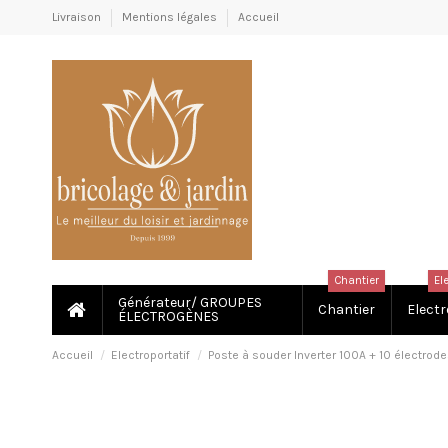
Livraison
Mentions légales
Accueil
Chantier
El
Générateur/ GROUPES
Chantier
Electr
ÉLECTROGÈNES
Accueil
Electroportatif
Poste à souder Inverter 100A + 10 électrod