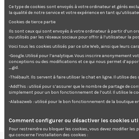
Ce type de cookies sont envoyés à votre ordinateur et gérés excl
la qualité de notre service et votre expérience en tant qu’utilisate
Cookies de tierce partie
Ils sont ceux qui sont envoyés à votre ordinateur à partir d’un or
ou utilisés par les réseaux sociaux pour offrir à l’utilisateur l
Voici tous les cookies utilisés par ce site Web, ainsi que leurs cara
Description
Détails du produit
Reviews
(0)
-Google. Utilisé pour l’analytique. Vous inscrire anonymement vot
conceptions ou des modifications et ce qui nous permet d’apporter
_gid.
Ampérage: 20-100A
-Thiébault. Ils servent à faire utiliser le chat en ligne. Il ut
Electrodes 1,6-,3,2mm
Tension d'alimentation: 230V monophasé
-AddThis : utilisé pour s’assurer que le nombre de partage de con
Accessoires: Pince de masse avec câble, porte électrodes av
simplement pour un bon fonctionnement de l’outil. Il utilise le c
Puissance de soudage constante
Pratique, volume très réduit
-Alabazweb : utilisé pour le bon fonctionnement de la boutique 
Livré avec 10 électrodes
Comment configurer ou désactiver les cookies util
Pour restreindre ou bloquer les cookies, vous devez modifier les
qui concerne l’installation des cookies :