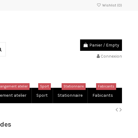
Wishlist (
0
)
Panier
/
Empty
Connexion
rangement atelier
Sport
Stationnaire
Fabicants
ement atelier
Sport
Stationnaire
Fabicants
odes