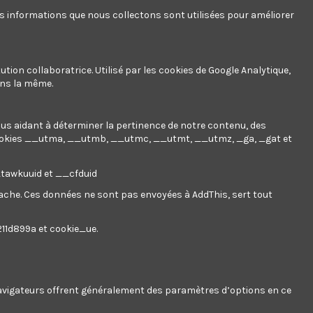
,00 € dépensé = 1 point, 1 point = 0,01 € de réduction sur
es informations que nous collectons sont utilisées pour améliorer
n un bon de réduction de 1,41 €.
ution collaboratrice. Utilisé par les cookies de Google Analytique,
ans la même.
nous aidant à déterminer la pertinence de notre contenu, des
ookies
__utma, __utmb, __utmc, __utmt, __utmz, _ga, _gat et
__tawkuuid et __cfduid
 cache. Ces données ne sont pas envoyées à AddThis, sert tout
211d899a et cookie_ue.
 navigateurs offrent généralement des paramètres d’options en ce