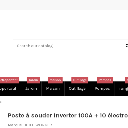
ectroportatif
Jardin
Maison
Outillage
Pompes
oportatif
Jardin
Maison
Outillage
Pompes
rang
es
Poste à souder Inverter 100A + 10 électr
Marque:
BUILD WORKER