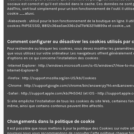
végétales et permet un désherbage sélectif. Les mauvaises herbes se
sociaux est correct et qu’il est stocké dans le cache. Ces données ne sont
détruisent au bout de quelques jours.
AddThis, sert tout simplement pour un bon fonctionnement de l’outil. Il utilise
Il permet un désherbage écologique autorisant ainsi le remplacement des
cookie __atuvc.
désherbants chimiques dans le jardin.
-Alabazweb : utilisé pour le bon fonctionnement de la boutique en ligne. Il uti
Vous pouvez aussi vous en servir pour allumer votre barbecue grâce à l?
cookies PHPSESSID, 8812c36aa5ae336c2a77bf63211d899a et cookie_ue.
embout spécialement prévu à cet effet.
Garantie 3 ans
Comment configurer ou désactiver les cookies utilisés par c
Caractéristiques :
Pour restreindre ou bloquer les cookies, vous devez modifier les paramètres
- Puissance: 1600 W
que vous utilisez sur votre ordinateur. Les navigateurs offrent généralemen
- Température maximale : 600°
d’options en ce qui concerne l’installation des cookies :
- Longueur de câble électrique : 2M
- Poids net: 0.9 kg
-Internet Explorer : http://windows.microsoft.com/is-IS/windows7/How-to-m
- Garantie: 3 ans
Internet-Explorer-9
-Firefox : http://support.mozilla.org/en-US/kb/Cookies
-Chrome : http://support.google.com/chrome/bin/answer.py?hl=en&answe
-Safari : http://support.apple.com/kb/PH5042 (et IOS - http://support.apple
Si elle empêche l’installation de tous les cookies du site Web, certaines fon
Renseignements
même, ainsi que certains contenus peuvent être affectés.
centre de support


Follow us
Changements dans la politique de cookie
Il est possible que nous mettons à jour la politique des Cookies sur notre si
Newsletter
pourquoi nous vous recommandons de consulter Cette politique chaque foi