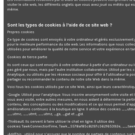
visiter le site web, les différents onglets que vous avez joué ou météo qui es
même.
Désherbeur air chaud 1600W ? Ele
Sont les types de cookies à l’aide de ce site web ?
Enim quis fugiat consequat elit minim nisi eu occaecat occaecat
Propres cookies
deserunt aliquip nisi ex deserunt.
Ce type de cookies sont envoyés à votre ordinateur et gérés exclusivement 
pour le meilleure performance du site web. Les informations que nous colle
utilisées pour améliorer la qualité de notre service et votre expérience en tan
Cookies de tierce partie
Ils sont ceux qui sont envoyés à votre ordinateur à partir d’un ordinateur ou
pas géré par nous, mais par l’autre institution collaboratrice. Utilisé par les
Description
Analytique, ou utilisés par les réseaux sociaux pour offrir à l’utilisateur la po
partager ou recommander le contenu de notre site Web dans la même.
Détails du produit
Voici tous les cookies utilisés par ce site Web, ainsi que leurs caractéristiqu
Reviews
(0)
-Google. Utilisé pour l’analytique. Vous inscrire anonymement votre visite et
vous avez visité, entre autres mesures, en nous aidant à déterminer la pert
Ce désherbeur électrique est la solution écologique pour détruire les
contenu, des conceptions ou des modifications et ce qui nous permet d’app
mauvaises herbes présentent dans vos allées, votre potager, votre
améliorations continues à la boutique en ligne. Il utilise des cookies
__utma
trottoir?..
__utmc, __utmt, __utmz, _ga, _gat et _gid.
Avec son air chaud jusqu'à 600°C, votre désherbeur produit un choc
-Thiébault. Ils servent à faire utiliser le chat en ligne. Il utilise des
thermique permettant de détruire la racine.
cookies TawkConnectionTime, Tawk_5578af85c8297c562f65392e, __tawk
Placez le désherbeur à environ 5cm de la mauvaise herbe pendant
quelques secondes, la haute température de 600° détruit les cellules
-AddThis : utilisé pour s’assurer que le nombre de partage de contenus sur 