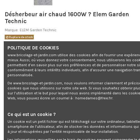
Désherbeur air chaud 1600W ? Elem Garden
Technic
Marque:
ELEM Garden Technic
Rupture de stock
0,00 €
POLITIQUE DE COOKIES
TTC
www.bricolage-et-jardin.com utilise des cookies afin de fournir une expérien
mieux. Aussi, où vous donnez votre consentement, nous utiliserons les coo
permettent d’en savoir plus sur vos préférences et de personnaliser notre s
conformément à leurs intérêts individuels, afin d’assurer une navigation tra
personnalisée.
Désherbeur air chaud 1600W ? Elem Garden Technic
De www.bricolage-et-jardin.com, nous voulons informer clairement et préci
cookies que nous utilisons sur notre site web. Si vous souhaitez obtenir plu
sur l’utilisation et le but pour lequel nous avons implémenté dans les cookie
Web, vous pouvez écrire un courriel à :
homedames@free.frr
.
Ajouter au panier
Ce qui est un cookie ?
Un cookie est un petit fichier qui est téléchargé sur votre ordinateur, tablett
smartphone de l’utilisateur, afin de stocker les données et informations qui
à jour et récupérées par l’entité responsable de leur installation.
Les informations recueillies par le biais de cookies peuvent comprendre la d