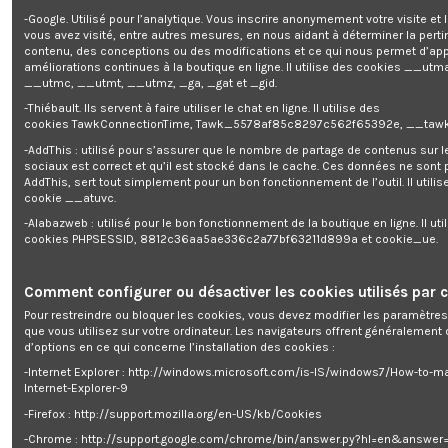
Avec cette visseuse à chocs sur batterie 20 V de la marque Constructor,
effectuez vos travaux de vissage sans effort. Elle possède un couple
-Google. Utilisé pour l’analytique. Vous inscrire anonymement votre visite et
maximal de 140 Nm ainsi qu'une vitesse variable 0-2400 tours par minute.
vous avez visité, entre autres mesures, en nous aidant à déterminer la pert
Légère et dotée d'une poignée soft grip, elle est extrêmement maniable. Sa
contenu, des conceptions ou des modifications et ce qui nous permet d’app
petite taille permet d'atteindre les endroits les plus difficiles.
améliorations continues à la boutique en ligne. Il utilise des cookies
__utma
__utmc, __utmt, __utmz, _ga, _gat et _gid.
Cette visseuse à chocs sans fil est livrée sans batterie ni chargeur. Vous
-Thiébault. Ils servent à faire utiliser le chat en ligne. Il utilise des
achetez séparément votre batterie 2 Ah (PSBAT20-2A) ou 4 Ah (PSBAT20-
cookies TawkConnectionTime, Tawk_5578af85c8297c562f65392e, __tawk
4A) et votre chargeur rapide (PSCHBAT20) lors de l'acquisition de votre
première machine puis au gré de vos envies ou de vos besoins, vous
-AddThis : utilisé pour s’assurer que le nombre de partage de contenus sur 
pouvez acheter une seconde machine sans devoir investir dans une
sociaux est correct et qu’il est stocké dans le cache. Ces données ne sont
nouvelle batterie ni un nouveau chargeur, ce qui représente une économie
AddThis, sert tout simplement pour un bon fonctionnement de l’outil. Il utilise
non négligeable.
cookie __atuvc.
-Alabazweb : utilisé pour le bon fonctionnement de la boutique en ligne. Il uti
Ce produit est garanti 5 ans
cookies PHPSESSID, 8812c36aa5ae336c2a77bf63211d899a et cookie_ue.
Caractéristiques :
- Puissance: 20V max
Comment configurer ou désactiver les cookies utilisés par c
- Couple: 140 Nm
Pour restreindre ou bloquer les cookies, vous devez modifier les paramètres
- Vitesse variable: 0-2400 t/min
que vous utilisez sur votre ordinateur. Les navigateurs offrent généralemen
- Mandrin : 1/4'' HEX
d’options en ce qui concerne l’installation des cookies :
- Livré en boite couleur sans batterie ni chargeur
- Poignée soft grip
-Internet Explorer : http://windows.microsoft.com/is-IS/windows7/How-to-m
- Garantie 5 ans
Internet-Explorer-9
-Firefox : http://support.mozilla.org/en-US/kb/Cookies
-Chrome : http://support.google.com/chrome/bin/answer.py?hl=en&answe