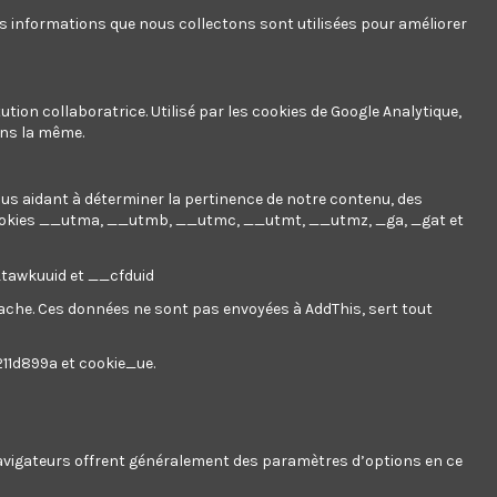
es informations que nous collectons sont utilisées pour améliorer
ution collaboratrice. Utilisé par les cookies de Google Analytique,
ans la même.
nous aidant à déterminer la pertinence de notre contenu, des
ookies
__utma, __utmb, __utmc, __utmt, __utmz, _ga, _gat et
__tawkuuid et __cfduid
 cache. Ces données ne sont pas envoyées à AddThis, sert tout
211d899a et cookie_ue.
 navigateurs offrent généralement des paramètres d’options en ce