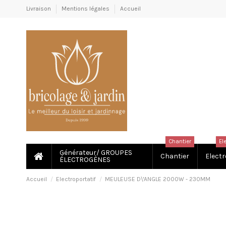
Livraison
Mentions légales
Accueil
Chantier
El
Générateur/ GROUPES
Chantier
Electr
ÉLECTROGÈNES
Accueil
Electroportatif
MEULEUSE D\'ANGLE 2000W - 230MM