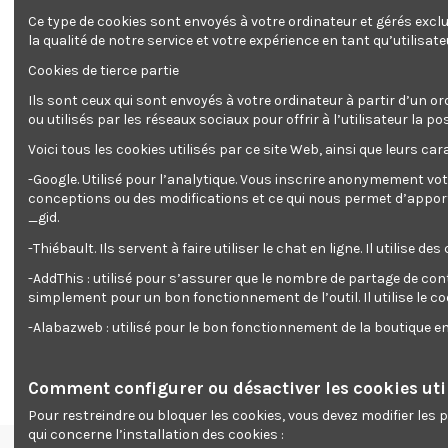
Ce type de cookies sont envoyés à votre ordinateur et gérés excl
la qualité de notre service et votre expérience en tant qu’utilisate
Cookies de tierce partie
Ils sont ceux qui sont envoyés à votre ordinateur à partir d’un or
ou utilisés par les réseaux sociaux pour offrir à l’utilisateur l
Voici tous les cookies utilisés par ce site Web, ainsi que leurs cara
Description
Détails du produit
Reviews
(0)
-Google. Utilisé pour l’analytique. Vous inscrire anonymement vot
conceptions ou des modifications et ce qui nous permet d’apporter
_gid.
Puissance: 2000W
-Thiébault. Ils servent à faire utiliser le chat en ligne. Il ut
Diamètre disque: 230mm
Vitesse: 6000t/min
-AddThis : utilisé pour s’assurer que le nombre de partage de con
Blocage de l\'axe
simplement pour un bon fonctionnement de l’outil. Il utilise le c
Démarrage progressif
Poignée arrière rotative
-Alabazweb : utilisé pour le bon fonctionnement de la boutique 
Livrée en boite couleur
Comment configurer ou désactiver les cookies util
Pour restreindre ou bloquer les cookies, vous devez modifier les
qui concerne l’installation des cookies :