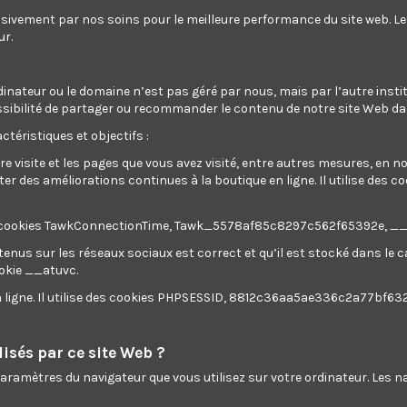
usivement par nos soins pour le meilleure performance du site web. L
ur.
dinateur ou le domaine n’est pas géré par nous, mais par l’autre instit
a possibilité de partager ou recommander le contenu de notre site Web d
ctéristiques et objectifs :
re visite et les pages que vous avez visité, entre autres mesures, en 
 des améliorations continues à la boutique en ligne. Il utilise des c
ilise des cookies TawkConnectionTime, Tawk_5578af85c8297c562f65392e, 
tenus sur les réseaux sociaux est correct et qu’il est stocké dans le
ookie __atuvc.
en ligne. Il utilise des cookies PHPSESSID, 8812c36aa5ae336c2a77bf63
isés par ce site Web ?
 paramètres du navigateur que vous utilisez sur votre ordinateur. Les