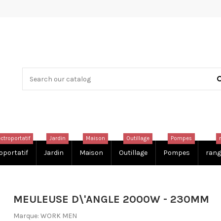
ectroportatif
Jardin
Maison
Outillage
Pompes
oportatif
Jardin
Maison
Outillage
Pompes
rang
MEULEUSE D\'ANGLE 2000W - 230MM
Marque:
WORK MEN