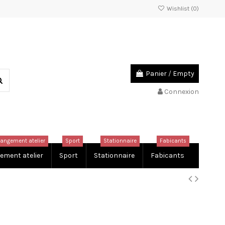
Wishlist (
0
)
Panier
/
Empty
Connexion
rangement atelier
Sport
Stationnaire
Fabicants
ement atelier
Sport
Stationnaire
Fabicants