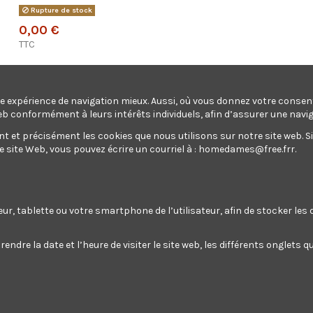
Rupture de stock
0,00 €
TTC
une expérience de navigation mieux. Aussi, où vous donnez votre conse
eb conformément à leurs intérêts individuels, afin d’assurer une navi
MEULEUSE D\'ANGLE 2000W - 230MM
et précisément les cookies que nous utilisons sur notre site web. Si v
site Web, vous pouvez écrire un courriel à :
homedames@free.frr
.
Ajouter au panier
teur, tablette ou votre smartphone de l’utilisateur, afin de stocker le
MEULEUSE D\'ANGLE 2000W - 230MM
endre la date et l’heure de visiter le site web, les différents onglets
Enim quis fugiat consequat elit minim nisi eu occaecat occaec