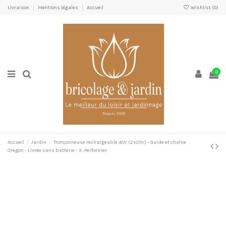
Livraison
Mentions légales
Accueil
Wishlist (
0
)
0
Accueil
Jardin
Tronçonneuse rechargeable 40V (2x20V) - Guide et chaîne
Oregon - Livrée sans batterie - X-Performer