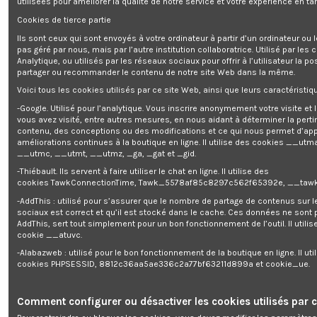
utilisées pour améliorer la qualité de notre service et votre expérience en tan
Cookies de tierce partie
Cette tronçonneuse rechargeable 40V (2x20V) vous permettra de réaliser
Ils sont ceux qui sont envoyés à votre ordinateur à partir d’un ordinateur ou
vos travaux d'élagage et de découpe de votre bois de chauffage sans effort
pas géré par nous, mais par l’autre institution collaboratrice. Utilisé par les
. Elle s'adapte facilement à vos besoins. Elle vous offre une grande liberté
Analytique, ou utilisés par les réseaux sociaux pour offrir à l’utilisateur la po
de mouvement sans le bruit, les gaz d'échappement, les difficultés de
partager ou recommander le contenu de notre site Web dans la même.
démarrage....d'un moteur thermique.
Pour une sécurité optimale, la tronçonneuse est équipée d'un frein de
Voici tous les cookies utilisés par ce site Web, ainsi que leurs caractéristiqu
chaîne qui stoppe la rotation de la chaîne en cas de rebond.
Elle possède un système de tension de chaîne sans outils ainsi qu'un
-Google. Utilisé pour l’analytique. Vous inscrire anonymement votre visite et
système de graissage automatique afin de faciliter son utilisation.
vous avez visité, entre autres mesures, en nous aidant à déterminer la pert
contenu, des conceptions ou des modifications et ce qui nous permet d’app
En l'absence de fil électrique, vous pouvez travailler en toute liberté.
améliorations continues à la boutique en ligne. Il utilise des cookies
__utma
__utmc, __utmt, __utmz, _ga, _gat et _gid.
Vous achetez séparément vos batteries 2 Ah (XPBAT2A) ou 4 Ah (XPBAT4A)
-Thiébault. Ils servent à faire utiliser le chat en ligne. Il utilise des
et votre chargeur rapide (XPCHAR1 ou XPCHAR2) lors de l'acquisition de
cookies TawkConnectionTime, Tawk_5578af85c8297c562f65392e, __tawk
votre première machine puis au gré de vos envies ou de vos besoins, vous
pouvez acheter une seconde machine sans devoir investir dans une
-AddThis : utilisé pour s’assurer que le nombre de partage de contenus sur 
nouvelle batterie ni un nouveau chargeur, ce qui représente une économie
sociaux est correct et qu’il est stocké dans le cache. Ces données ne sont
non négligeable.
AddThis, sert tout simplement pour un bon fonctionnement de l’outil. Il utilise
cookie __atuvc.
-Alabazweb : utilisé pour le bon fonctionnement de la boutique en ligne. Il uti
Caractéristiques :
cookies PHPSESSID, 8812c36aa5ae336c2a77bf63211d899a et cookie_ue.
- Puissance: 40V (2x20V)
- Longueur du guide: 40 cm
- Longueur de coupe : 33.5cm
Comment configurer ou désactiver les cookies utilisés par c
- Guide et chaîne Oregon