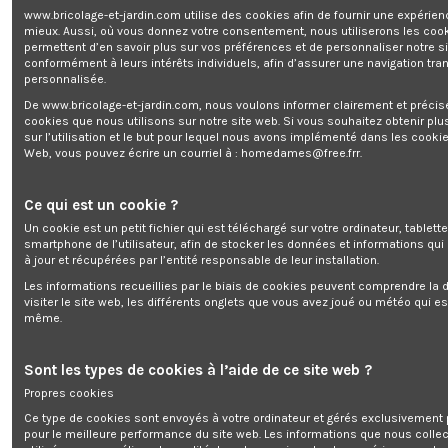
www.bricolage-et-jardin.com utilise des cookies afin de fournir une expérien
mieux. Aussi, où vous donnez votre consentement, nous utiliserons les coo
permettent d’en savoir plus sur vos préférences et de personnaliser notre s
conformément à leurs intérêts individuels, afin d’assurer une navigation tra
personnalisée.
De www.bricolage-et-jardin.com, nous voulons informer clairement et préci
Tronçonneuse rechargeable 40V (2
cookies que nous utilisons sur notre site web. Si vous souhaitez obtenir plu
sur l’utilisation et le but pour lequel nous avons implémenté dans les cookie
Web, vous pouvez écrire un courriel à :
homedames@free.frr
.
Gratuit pour 11880 points
Ce qui est un cookie ?
Get register and you will earn 119 points/1,19 €
(Chaque 1,00 €
Un cookie est un petit fichier qui est téléchargé sur votre ordinateur, tablett
dépensé = 1 point, 1 point = 0,01 € de réduction sur une prochaine
smartphone de l’utilisateur, afin de stocker les données et informations qui
commande)
à jour et récupérées par l’entité responsable de leur installation.
Votre panier totalisera 119 points qui pourront être convertis en un
Les informations recueillies par le biais de cookies peuvent comprendre la d
bon de réduction de 1,19 €.
visiter le site web, les différents onglets que vous avez joué ou météo qui es
même.
Sont les types de cookies à l’aide de ce site web ?
Description
Propres cookies
Détails du produit
Ce type de cookies sont envoyés à votre ordinateur et gérés exclusivement 
pour le meilleure performance du site web. Les informations que nous colle
Reviews
(0)