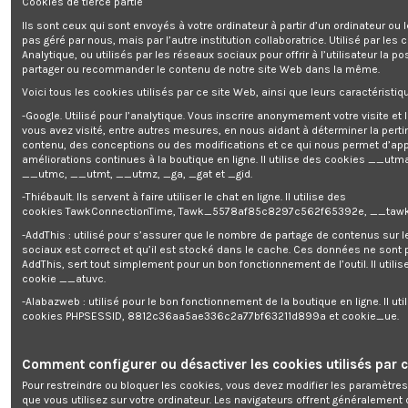
Cookies de tierce partie
Ils sont ceux qui sont envoyés à votre ordinateur à partir d’un ordinateur ou
Meule pour AFE220
pas géré par nous, mais par l’autre institution collaboratrice. Utilisé par les
Analytique, ou utilisés par les réseaux sociaux pour offrir à l’utilisateur la po
partager ou recommander le contenu de notre site Web dans la même.
Gratuit pour 404 points
Voici tous les cookies utilisés par ce site Web, ainsi que leurs caractéristiqu
-Google. Utilisé pour l’analytique. Vous inscrire anonymement votre visite et
Get register and you will earn 4 points/0,04 €
(Chaque 1,00 €
vous avez visité, entre autres mesures, en nous aidant à déterminer la pert
contenu, des conceptions ou des modifications et ce qui nous permet d’app
dépensé = 1 point, 1 point = 0,01 € de réduction sur une prochaine
améliorations continues à la boutique en ligne. Il utilise des cookies
__utma
commande)
__utmc, __utmt, __utmz, _ga, _gat et _gid.
Votre panier totalisera 4 points qui pourront être convertis en un bon
de réduction de 0,04 €.
-Thiébault. Ils servent à faire utiliser le chat en ligne. Il utilise des
cookies TawkConnectionTime, Tawk_5578af85c8297c562f65392e, __tawk
-AddThis : utilisé pour s’assurer que le nombre de partage de contenus sur 
sociaux est correct et qu’il est stocké dans le cache. Ces données ne sont
AddThis, sert tout simplement pour un bon fonctionnement de l’outil. Il utilise
Description
cookie __atuvc.
-Alabazweb : utilisé pour le bon fonctionnement de la boutique en ligne. Il uti
Détails du produit
cookies PHPSESSID, 8812c36aa5ae336c2a77bf63211d899a et cookie_ue.
Reviews
(0)
Comment configurer ou désactiver les cookies utilisés par c
Meule pour affuteur de chaine AFE 220 de la marque Elem Garden Technic.
Pour restreindre ou bloquer les cookies, vous devez modifier les paramètres
que vous utilisez sur votre ordinateur. Les navigateurs offrent généralemen
Caractéristiques: