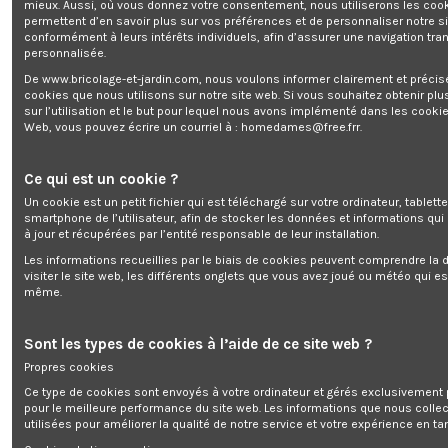
mieux. Aussi, où vous donnez votre consentement, nous utiliserons les coo
permettent d’en savoir plus sur vos préférences et de personnaliser notre s
conformément à leurs intérêts individuels, afin d’assurer une navigation tra
Meule pour AFE220
personnalisée.
Marque:
ELEM Garden Technic
De www.bricolage-et-jardin.com, nous voulons informer clairement et préci
4,03 €
cookies que nous utilisons sur notre site web. Si vous souhaitez obtenir plu
sur l’utilisation et le but pour lequel nous avons implémenté dans les cookie
TTC
Web, vous pouvez écrire un courriel à :
homedames@free.frr
.
Gratuit pour 404 points
Ce qui est un cookie ?
Un cookie est un petit fichier qui est téléchargé sur votre ordinateur, tablett
smartphone de l’utilisateur, afin de stocker les données et informations qui
à jour et récupérées par l’entité responsable de leur installation.
Les informations recueillies par le biais de cookies peuvent comprendre la d
Meule pour AFE220
visiter le site web, les différents onglets que vous avez joué ou météo qui es
même.
Sont les types de cookies à l’aide de ce site web ?
Ajouter au panier
Propres cookies
Ce type de cookies sont envoyés à votre ordinateur et gérés exclusivement 
pour le meilleure performance du site web. Les informations que nous colle
utilisées pour améliorer la qualité de notre service et votre expérience en tan