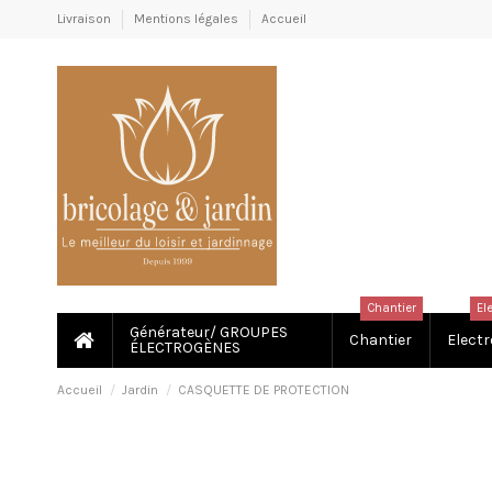
Livraison
Mentions légales
Accueil
Chantier
El
Générateur/ GROUPES
Chantier
Electr
ÉLECTROGÈNES
Accueil
Jardin
CASQUETTE DE PROTECTION