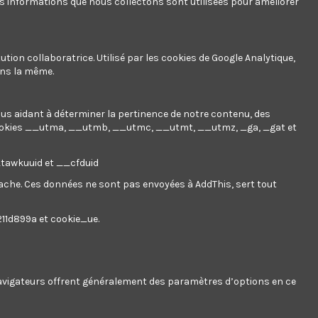
es informations que nous collectons sont utilisées pour améliorer
ution collaboratrice. Utilisé par les cookies de Google Analytique,
ans la même.
nous aidant à déterminer la pertinence de notre contenu, des
ookies
__utma, __utmb, __utmc, __utmt, __utmz, _ga, _gat et
__tawkuuid et __cfduid
 cache. Ces données ne sont pas envoyées à AddThis, sert tout
211d899a et cookie_ue.
 navigateurs offrent généralement des paramètres d’options en ce