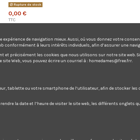
Rupture de stock
0,00 €
TTC
une expérience de navigation mieux. Aussi, où vous donnez votre conse
eb conformément à leurs intérêts individuels, afin d’assurer une navi
CASQUETTE DE PROTECTION
et précisément les cookies que nous utilisons sur notre site web. Si v
site Web, vous pouvez écrire un courriel à :
homedames@free.frr
.
Ajouter au panier
teur, tablette ou votre smartphone de l’utilisateur, afin de stocker le
CASQUETTE DE PROTECTION
endre la date et l’heure de visiter le site web, les différents onglets
Enim quis fugiat consequat elit minim nisi eu occaecat occaec