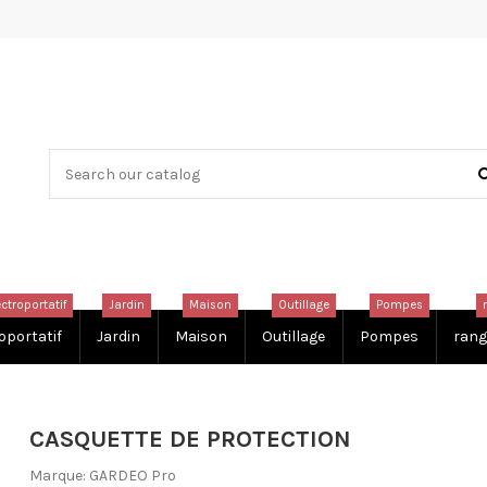
ectroportatif
Jardin
Maison
Outillage
Pompes
oportatif
Jardin
Maison
Outillage
Pompes
rang
CASQUETTE DE PROTECTION
Marque:
GARDEO Pro