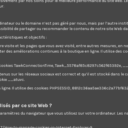
usivement par nos soins pour le meilleure performance du site web. L
ur.
dinateur ou le domaine n’est pas géré par nous, mais par l’autre instit
a possibilité de partager ou recommander le contenu de notre site Web d
ctéristiques et objectifs :
re visite et les pages que vous avez visité, entre autres mesures, en 
 des améliorations continues à la boutique en ligne. Il utilise des c
ilise des cookies TawkConnectionTime, Tawk_5578af85c8297c562f65392e, 
tenus sur les réseaux sociaux est correct et qu’il est stocké dans le
ookie __atuvc.
en ligne. Il utilise des cookies PHPSESSID, 8812c36aa5ae336c2a77bf63
isés par ce site Web ?
 paramètres du navigateur que vous utilisez sur votre ordinateur. Les
ws7/How-to-manage-cookies-in-Internet-Explorer-9