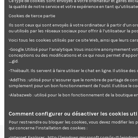
Ce type de cookies sont envoyés à votre ordinateur et gérés excl
la qualité de notre service et votre expérience en tant qu’utilisate
Cookies de tierce partie
Ils sont ceux qui sont envoyés à votre ordinateur à partir d’un or
ou utilisés par les réseaux sociaux pour offrir à l’utilisateur l
Voici tous les cookies utilisés par ce site Web, ainsi que leurs cara
-Google. Utilisé pour l’analytique. Vous inscrire anonymement vot
Description
Détails du produit
Reviews
(0)
conceptions ou des modifications et ce qui nous permet d’apporter
_gid.
-Thiébault. Ils servent à faire utiliser le chat en ligne. Il ut
Casquette munie d'une coque de protection
Ajustement de la taille par bande auto agrippante
-AddThis : utilisé pour s’assurer que le nombre de partage de con
Tour de tête de 58 a 62 cm
simplement pour un bon fonctionnement de l’outil. Il utilise le c
Anneaux d'aération
Conforme à la norme EN 812
-Alabazweb : utilisé pour le bon fonctionnement de la boutique 
Livré dans un sac plastique avec cavalier
Comment configurer ou désactiver les cookies util
Pour restreindre ou bloquer les cookies, vous devez modifier les
qui concerne l’installation des cookies :
-Internet Explorer : http://windows.microsoft.com/is-IS/windo