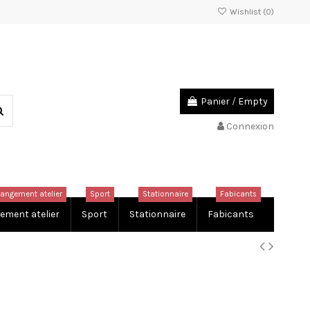
Wishlist (
0
)
Panier
/
Empty
Connexion
rangement atelier
Sport
Stationnaire
Fabicants
ement atelier
Sport
Stationnaire
Fabicants