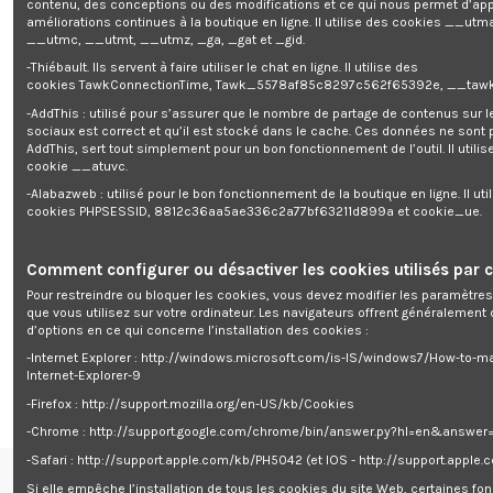
contenu, des conceptions ou des modifications et ce qui nous permet d’app
Lot de 9 lames pour robot tondeu
améliorations continues à la boutique en ligne. Il utilise des cookies
__utma
__utmc, __utmt, __utmz, _ga, _gat et _gid.
-Thiébault. Ils servent à faire utiliser le chat en ligne. Il utilise des
Enim quis fugiat consequat elit minim nisi eu occaecat occaecat
cookies TawkConnectionTime, Tawk_5578af85c8297c562f65392e, __tawk
deserunt aliquip nisi ex deserunt.
-AddThis : utilisé pour s’assurer que le nombre de partage de contenus sur 
sociaux est correct et qu’il est stocké dans le cache. Ces données ne sont
AddThis, sert tout simplement pour un bon fonctionnement de l’outil. Il utilise
cookie __atuvc.
-Alabazweb : utilisé pour le bon fonctionnement de la boutique en ligne. Il uti
cookies PHPSESSID, 8812c36aa5ae336c2a77bf63211d899a et cookie_ue.
Description
Comment configurer ou désactiver les cookies utilisés par c
Détails du produit
Pour restreindre ou bloquer les cookies, vous devez modifier les paramètres
Reviews
(0)
que vous utilisez sur votre ordinateur. Les navigateurs offrent généralemen
d’options en ce qui concerne l’installation des cookies :
Lot de 9 lames pour robot tondeuse
-Internet Explorer : http://windows.microsoft.com/is-IS/windows7/How-to-m
Convient pour notre robot GRO24V20PROG
Internet-Explorer-9
-Firefox : http://support.mozilla.org/en-US/kb/Cookies
-Chrome : http://support.google.com/chrome/bin/answer.py?hl=en&answe
-Safari : http://support.apple.com/kb/PH5042 (et IOS - http://support.apple
Si elle empêche l’installation de tous les cookies du site Web, certaines fon