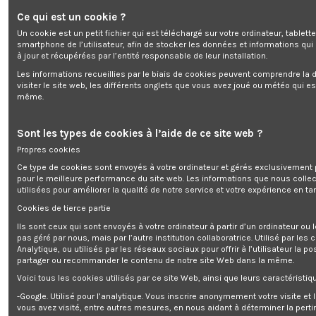
Ce qui est un cookie ?
Lot de 9 lames pour robot tondeuse
Un cookie est un petit fichier qui est téléchargé sur votre ordinateur, tablett
smartphone de l’utilisateur, afin de stocker les données et informations qui
Marque:
GARDEO Pro
à jour et récupérées par l’entité responsable de leur installation.
Rupture de stock
Les informations recueillies par le biais de cookies peuvent comprendre la d
0,00 €
visiter le site web, les différents onglets que vous avez joué ou météo qui es
même.
TTC
Sont les types de cookies à l’aide de ce site web ?
Propres cookies
Lot de 9 lames pour robot tondeuse
Ce type de cookies sont envoyés à votre ordinateur et gérés exclusivement 
pour le meilleure performance du site web. Les informations que nous colle
utilisées pour améliorer la qualité de notre service et votre expérience en tan
Cookies de tierce partie
Ils sont ceux qui sont envoyés à votre ordinateur à partir d’un ordinateur ou
Ajouter au panier
pas géré par nous, mais par l’autre institution collaboratrice. Utilisé par les
Analytique, ou utilisés par les réseaux sociaux pour offrir à l’utilisateur la po
partager ou recommander le contenu de notre site Web dans la même.
Voici tous les cookies utilisés par ce site Web, ainsi que leurs caractéristiqu
-Google. Utilisé pour l’analytique. Vous inscrire anonymement votre visite et
vous avez visité, entre autres mesures, en nous aidant à déterminer la pert