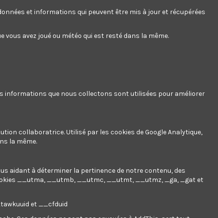
e 1,00 € dépensé = 1 point, 1 point = 0,01 € de réduction sur
s données et informations qui peuvent être mis à jour et récupérées
en un bon de réduction de 11,67 €.
 que vous avez joué ou météo qui est resté dans la même.
es informations que nous collectons sont utilisées pour améliorer
Grâce à une force de poussée hydraulique de 7 tonnes et
est livré avec un accessoire permettant de fendre les bûches
ution collaboratrice. Utilisé par les cookies de Google Analytique,
ans la même.
 sur notre site).
nous aidant à déterminer la pertinence de notre contenu, des
ookies
__utma, __utmb, __utmc, __utmt, __utmz, _ga, _gat et
__tawkuuid et __cfduid