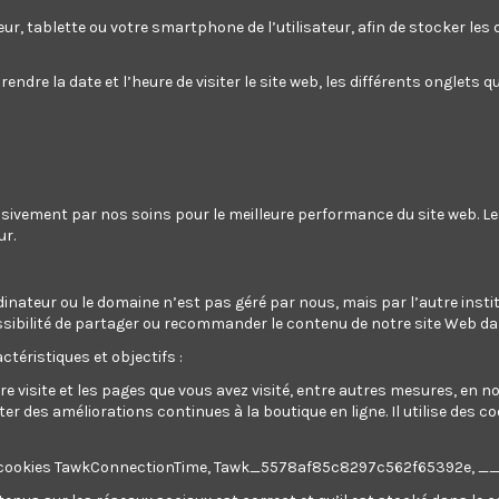
Get register and you will earn 1167 points/11,67 €
(Chaqu
teur, tablette ou votre smartphone de l’utilisateur, afin de stocker le
une prochaine commande)
Votre panier totalisera 1167 points qui pourront être convertis 
endre la date et l’heure de visiter le site web, les différents onglets
usivement par nos soins pour le meilleure performance du site web. L
ur.
 Pro
est conçu pour fendre des bûches de bois en quelques secondes. 
s bûches jusqu'à 40 cm de diamètre et 106 cm de longueur. De plus, il 
dra service durant de nombreuses années.
dinateur ou le domaine n’est pas géré par nous, mais par l’autre instit
a possibilité de partager ou recommander le contenu de notre site Web d
r et possède une
garantie de 5 ans
(+ extension de 5 ans si inscription
ctéristiques et objectifs :
re visite et les pages que vous avez visité, entre autres mesures, en 
 des améliorations continues à la boutique en ligne. Il utilise des c
ilise des cookies TawkConnectionTime, Tawk_5578af85c8297c562f65392e, 