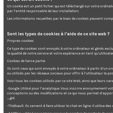
Un cookie est un petit fichier qui est téléchargé sur votre ordina
par l’entité responsable de leur installation.
Les informations recueillies par le biais de cookies peuvent compr
Sont les types de cookies à l’aide de ce site web ?
Propres cookies
Description
Détails du produit
Reviews
(0)
Ce type de cookies sont envoyés à votre ordinateur et gérés excl
la qualité de notre service et votre expérience en tant qu’utilisate
Ce
fendeur de bûches vertical 3000 W
de la marque
Gardeo
Cookies de tierce partie
d'une enclume en acier biseautée, il est capable de fendre de
en 4. Robuste et performant, ce fendeur de bûches vous ren
Ils sont ceux qui sont envoyés à votre ordinateur à partir d’un or
ou utilisés par les réseaux sociaux pour offrir à l’utilisateur l
Ce produit répond à la nouvelle norme Europèenne en vigueu
Voici tous les cookies utilisés par ce site Web, ainsi que leurs cara
Caractéristiques :
-Google. Utilisé pour l’analytique. Vous inscrire anonymement vot
conceptions ou des modifications et ce qui nous permet d’apporter
- Puissance : 3000 W
_gid.
- Force de poussée hydraulique : 7 T
-Thiébault. Ils servent à faire utiliser le chat en ligne. Il ut
- Diamètre maximum des bûches: 40 cm
- Longueur maximale de la bûche: 106 cm