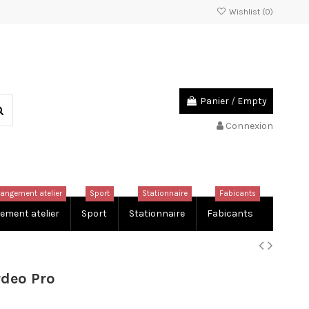
Wishlist (
0
)
Panier
/
Empty
Connexion
rangement atelier
Sport
Stationnaire
Fabicants
ement atelier
Sport
Stationnaire
Fabicants
rdeo Pro