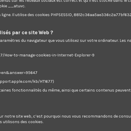
tenus sur les réseaux sociaux est correct et qu’il est stocké dans le
ookie __atuvc.
 !!
en ligne. Il utilise des cookies PHPSESSID, 8812c36aa5ae336c2a77bf63
n 4
isés par ce site Web ?
 paramètres du navigateur que vous utilisez sur votre ordinateur. Les
ws7/How-to-manage-cookies-in-Internet-Explorer-9
Follow us
centre de support
hl=en&answer=95647
support.apple.com/kb/HT1677)
Newsletter
ertaines fonctionnalités du même, ainsi que certains contenus peuvent 
Vous pouvez vous désinscrir
moment. Vous trouverez pou
informations de contact dan
 sur notre site web, c’est pourquoi nous vous recommandons de consul
d'utilisation du site.
 utilisons des cookies.
Enim quis fugiat conseq