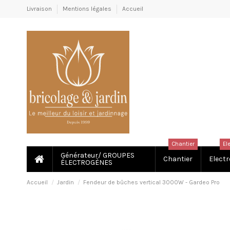
Livraison
Mentions légales
Accueil
Chantier
El
Générateur/ GROUPES
Chantier
Electr
ÉLECTROGÈNES
Accueil
Jardin
Fendeur de bûches vertical 3000W - Gardeo Pro