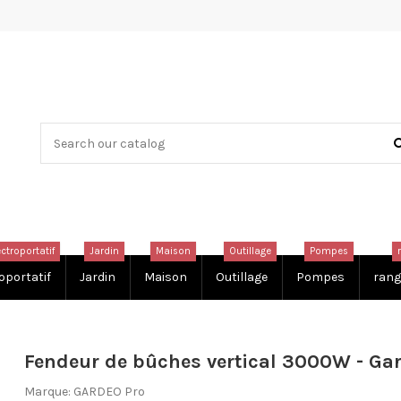
ectroportatif
Jardin
Maison
Outillage
Pompes
oportatif
Jardin
Maison
Outillage
Pompes
rang
Fendeur de bûches vertical 3000W - Ga
Marque:
GARDEO Pro