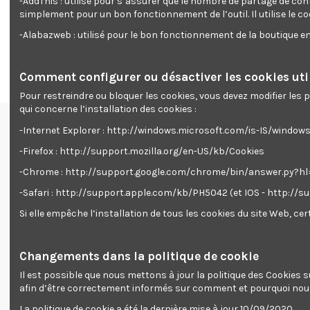
-AddThis : utilisé pour s’assurer que le nombre de partage de con
- Enclume biseautée en acier
simplement pour un bon fonctionnement de l’outil. Il utilise le c
- Transport et déplacement facilité par les 2 roues
- Ce produit répond à la nouvelle norme Européenne en vigueur
-Alabazweb : utilisé pour le bon fonctionnement de la boutique 
- Livré avec un accessoire permettant de fendre les buches e
Comment configurer ou désactiver les cookies util
Pour restreindre ou bloquer les cookies, vous devez modifier les
qui concerne l’installation des cookies :
-Internet Explorer : http://windows.microsoft.com/is-IS/windo
Renseignements
-Firefox : http://support.mozilla.org/en-US/kb/Cookies
Livraison
-Chrome : http://support.google.com/chrome/bin/answer.py?
Mentions légales
-Safari : http://support.apple.com/kb/PH5042 (et IOS - http://
Accueil
Promotions
Si elle empêche l’installation de tous les cookies du site Web, c
Contactez-nous
Nouveaux produits
Changements dans la politique de cookie
Paiement sécurisé
Il est possible que nous mettons à jour la politique des Cookies
afin d’être correctement informés sur comment et pourquoi nous
La politique de cookie a été la dernière mise à jour 10/09/2020.