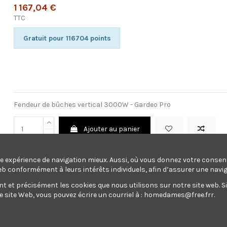
1 167,04 €
TTC
Gratuit pour 116704 points
Fendeur de bûches vertical 3000W - Gardeo Pro
Ajouter au panier
une expérience de navigation mieux. Aussi, où vous donnez votre conse
eb conformément à leurs intérêts individuels, afin d’assurer une navi
Fendeur de bûches vertical 3000W
et précisément les cookies que nous utilisons sur notre site web. Si v
site Web, vous pouvez écrire un courriel à :
homedames@free.frr
.
Gratuit pour 116704 points