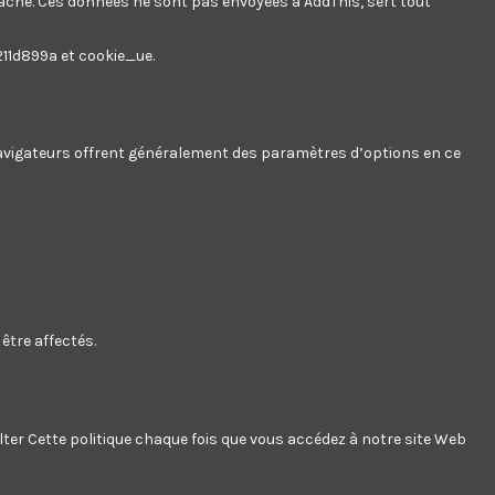
 cache. Ces données ne sont pas envoyées à AddThis, sert tout
211d899a et cookie_ue.
 navigateurs offrent généralement des paramètres d’options en ce
être affectés.
e à tout
r cela nos
s les conditions
ter Cette politique chaque fois que vous accédez à notre site Web
uat elit minim nisi eu occaecat occaecat deserunt aliquip nisi ex deserunt.