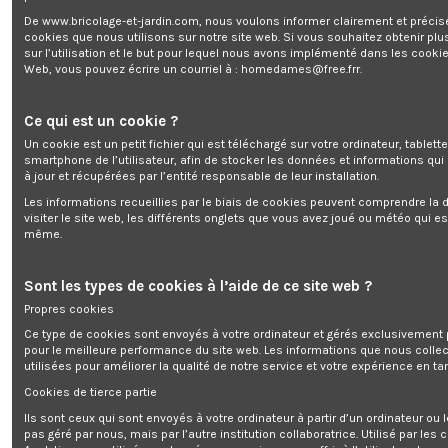
De www.bricolage-et-jardin.com, nous voulons informer clairement et préci
Déneigeuse électrique 2000 W 50
cookies que nous utilisons sur notre site web. Si vous souhaitez obtenir plu
sur l’utilisation et le but pour lequel nous avons implémenté dans les cookie
Web, vous pouvez écrire un courriel à :
homedames@free.frr
.
Enim quis fugiat consequat elit minim nisi eu occaecat occaecat
deserunt aliquip nisi ex deserunt.
Ce qui est un cookie ?
Un cookie est un petit fichier qui est téléchargé sur votre ordinateur, tablett
smartphone de l’utilisateur, afin de stocker les données et informations qui
à jour et récupérées par l’entité responsable de leur installation.
Les informations recueillies par le biais de cookies peuvent comprendre la d
visiter le site web, les différents onglets que vous avez joué ou météo qui es
même.
Description
Détails du produit
Sont les types de cookies à l’aide de ce site web ?
Reviews
(0)
Propres cookies
Ce type de cookies sont envoyés à votre ordinateur et gérés exclusivement 
Avec une largeur de travail de 50 cm, cette
déneigeuse électrique 2000 W
pour le meilleure performance du site web. Les informations que nous colle
convient parfaitement pour déblayer rapidement et sans effort la neige de
utilisées pour améliorer la qualité de notre service et votre expérience en tan
votre terrasse, trottoir, allée...
Cookies de tierce partie
Elle possède une fraise en spirale qui collecte et broie la neige avant de la
Ils sont ceux qui sont envoyés à votre ordinateur à partir d’un ordinateur ou
projeter jusqu'à une distance de 9 mètres. Vous pouvez facilement orienter
pas géré par nous, mais par l’autre institution collaboratrice. Utilisé par les
la projection à droite ou à gauche de la déneigeuse (-90/+90°) et ajuster