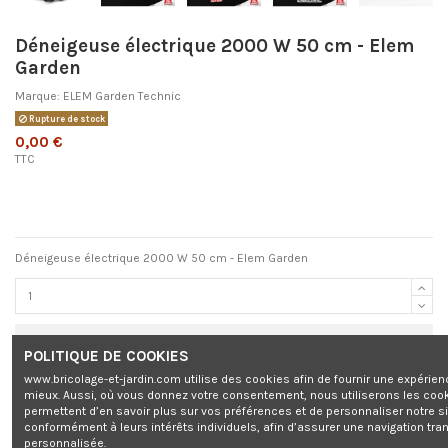
Déneigeuse électrique 2000 W 50 cm - Elem
Garden
Marque:
ELEM Garden Technic
Rupture de stock
0,00 €
TTC
Déneigeuse électrique 2000 W 50 cm - Elem Garden
Ajouter au panier
POLITIQUE DE COOKIES
www.bricolage-et-jardin.com utilise des cookies afin de fournir une expérien
mieux. Aussi, où vous donnez votre consentement, nous utiliserons les coo
permettent d’en savoir plus sur vos préférences et de personnaliser notre s
conformément à leurs intérêts individuels, afin d’assurer une navigation tra
personnalisée.