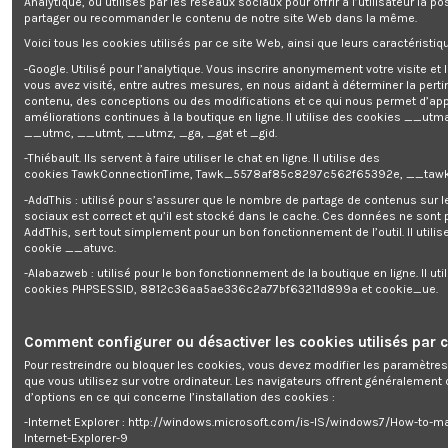
Analytique, ou utilisés par les réseaux sociaux pour offrir à l’utilisateur la po
l'angle de projection en hauteur de 0 à 60°.
partager ou recommander le contenu de notre site Web dans la même.
Rapide et facile à utiliser, cette
déneigeuse Elem Garden Technic
permet
Voici tous les cookies utilisés par ce site Web, ainsi que leurs caractéristiqu
de sécuriser votre allée en évitant les risques de glissades.
-Google. Utilisé pour l’analytique. Vous inscrire anonymement votre visite et
vous avez visité, entre autres mesures, en nous aidant à déterminer la pert
Caractéristiques :
contenu, des conceptions ou des modifications et ce qui nous permet d’app
améliorations continues à la boutique en ligne. Il utilise des cookies
__utma
- Puissance : 2000 W
__utmc, __utmt, __utmz, _ga, _gat et _gid.
- Vitesse moteur : 3000 tr/ min
- Largeur de travail : 50 cm
-Thiébault. Ils servent à faire utiliser le chat en ligne. Il utilise des
- Profondeur de travail : 25 cm
cookies TawkConnectionTime, Tawk_5578af85c8297c562f65392e, __tawk
- Projection orientable (+90 / -90°)
-AddThis : utilisé pour s’assurer que le nombre de partage de contenus sur 
- Angle de projection : 0 à 60°
sociaux est correct et qu’il est stocké dans le cache. Ces données ne sont
- Distance de projection : 9 m
AddThis, sert tout simplement pour un bon fonctionnement de l’outil. Il utilise
- Double sécurité
cookie __atuvc.
- Indice de protection : IPX4
- Garantie : 3 ans
-Alabazweb : utilisé pour le bon fonctionnement de la boutique en ligne. Il uti
- Poids net : 13 Kg
cookies PHPSESSID, 8812c36aa5ae336c2a77bf63211d899a et cookie_ue.
Conseil d'utilisation: Si votre rallonge est bobinée sur un enrouleur ou sur
elle-même, déroulez-la entièrement avant de la mettre sous tension : cela
Comment configurer ou désactiver les cookies utilisés par c
évitera la surchauffe de votre câble et/ou de votre outil électrique dû à l?
effet d?induction électromagnétique
Pour restreindre ou bloquer les cookies, vous devez modifier les paramètres
que vous utilisez sur votre ordinateur. Les navigateurs offrent généralemen
d’options en ce qui concerne l’installation des cookies :
-Internet Explorer : http://windows.microsoft.com/is-IS/windows7/How-to-m
"
Internet-Explorer-9