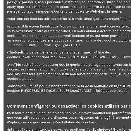
pas géré par nous, mais par l’autre institution collaboratrice. Utilisé par les
Analytique, ou utilisés par les réseaux sociaux pour offrir à l’utilisateur la po
Lame de rechange pour tondeuse t
partager ou recommander le contenu de notre site Web dans la même.
Voici tous les cookies utilisés par ce site Web, ainsi que leurs caractéristiqu
-Google. Utilisé pour l’analytique. Vous inscrire anonymement votre visite et
Enim quis fugiat consequat elit minim nisi eu occaecat occaecat
vous avez visité, entre autres mesures, en nous aidant à déterminer la pert
deserunt aliquip nisi ex deserunt.
contenu, des conceptions ou des modifications et ce qui nous permet d’app
améliorations continues à la boutique en ligne. Il utilise des cookies
__utma
__utmc, __utmt, __utmz, _ga, _gat et _gid.
-Thiébault. Ils servent à faire utiliser le chat en ligne. Il utilise des
cookies TawkConnectionTime, Tawk_5578af85c8297c562f65392e, __tawk
-AddThis : utilisé pour s’assurer que le nombre de partage de contenus sur 
Description
sociaux est correct et qu’il est stocké dans le cache. Ces données ne sont
AddThis, sert tout simplement pour un bon fonctionnement de l’outil. Il utilise
Détails du produit
cookie __atuvc.
-Alabazweb : utilisé pour le bon fonctionnement de la boutique en ligne. Il uti
Reviews
(0)
cookies PHPSESSID, 8812c36aa5ae336c2a77bf63211d899a et cookie_ue.
Lame de rechange pour tondeuse Elem Garden
Comment configurer ou désactiver les cookies utilisés par c
Longueur : 400mm
Pour restreindre ou bloquer les cookies, vous devez modifier les paramètres
Entraxe : 62mm
que vous utilisez sur votre ordinateur. Les navigateurs offrent généralemen
Alésage central : 15mm
d’options en ce qui concerne l’installation des cookies :
Section : 3mm
-Internet Explorer : http://windows.microsoft.com/is-IS/windows7/How-to-m