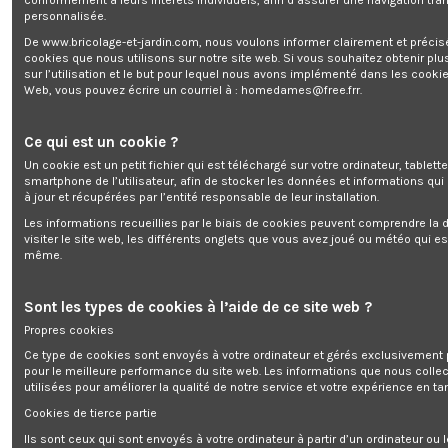
conformément à leurs intérêts individuels, afin d’assurer une navigation tra
personnalisée.
De www.bricolage-et-jardin.com, nous voulons informer clairement et préci
Lame de rechange pour tondeuse thermique
cookies que nous utilisons sur notre site web. Si vous souhaitez obtenir plu
ElemGarde
sur l’utilisation et le but pour lequel nous avons implémenté dans les cookie
Web, vous pouvez écrire un courriel à :
homedames@free.frr
.
Marque:
ELEM Garden Technic
Rupture de stock
Ce qui est un cookie ?
0,00 €
TTC
Un cookie est un petit fichier qui est téléchargé sur votre ordinateur, tablett
smartphone de l’utilisateur, afin de stocker les données et informations qui
à jour et récupérées par l’entité responsable de leur installation.
Les informations recueillies par le biais de cookies peuvent comprendre la d
visiter le site web, les différents onglets que vous avez joué ou météo qui es
même.
Lame de rechange pour tondeuse thermique ElemGarde
Sont les types de cookies à l’aide de ce site web ?
Propres cookies
Ajouter au panier
Ce type de cookies sont envoyés à votre ordinateur et gérés exclusivement 
pour le meilleure performance du site web. Les informations que nous colle
utilisées pour améliorer la qualité de notre service et votre expérience en tan
Cookies de tierce partie
Ils sont ceux qui sont envoyés à votre ordinateur à partir d’un ordinateur ou