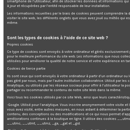
smartphone de l’utilisateur, afin de stocker les données et informations qui
à jour et récupérées par l’entité responsable de leur installation.
Les informations recueillies par le biais de cookies peuvent comprendre la d
Tarière thermique 52CC + 3 mèche
visiter le site web, les différents onglets que vous avez joué ou météo qui es
même.
Enim quis fugiat consequat elit minim nisi eu occaecat occaecat
Sont les types de cookies à l’aide de ce site web ?
deserunt aliquip nisi ex deserunt.
Propres cookies
Ce type de cookies sont envoyés à votre ordinateur et gérés exclusivement 
pour le meilleure performance du site web. Les informations que nous colle
utilisées pour améliorer la qualité de notre service et votre expérience en tan
Cookies de tierce partie
Description
Ils sont ceux qui sont envoyés à votre ordinateur à partir d’un ordinateur ou
pas géré par nous, mais par l’autre institution collaboratrice. Utilisé par les
Détails du produit
Analytique, ou utilisés par les réseaux sociaux pour offrir à l’utilisateur la po
Reviews
(0)
partager ou recommander le contenu de notre site Web dans la même.
Voici tous les cookies utilisés par ce site Web, ainsi que leurs caractéristiqu
Robuste et puissante, cette tarière thermique de la marque Gardeo Pro est
-Google. Utilisé pour l’analytique. Vous inscrire anonymement votre visite et
l'outil parfait pour pour la pose de piquets, le plantage d'arbre..... Elle est
vous avez visité, entre autres mesures, en nous aidant à déterminer la pert
équipée d'un moteur thermique à 2 temps 52 CC refroidi par air. Conçue de
contenu, des conceptions ou des modifications et ce qui nous permet d’app
manière ergonomique, elle est facile à prendre en main.
améliorations continues à la boutique en ligne. Il utilise des cookies
__utma
Cette tarière est livrée avec 3 mèches : L 800 x diam 100mm - L 800 x
__utmc, __utmt, __utmz, _ga, _gat et _gid.
diam 150mm - L 800 x diam 200mm