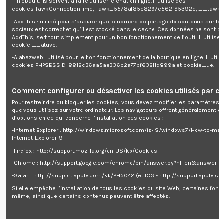
-Thiébault. Ils servent à faire utiliser le chat en ligne. Il utilise des
cookies TawkConnectionTime, Tawk_5578af85c8297c562f65392e, __tawk
Caractéristiques :
Cylindré : 52 cc
-AddThis : utilisé pour s’assurer que le nombre de partage de contenus sur 
Puissance : 1.45 Kw / 7500 Tmin
sociaux est correct et qu’il est stocké dans le cache. Ces données ne sont
Moteur 2 temps refroidi par air
AddThis, sert tout simplement pour un bon fonctionnement de l’outil. Il utilise
Capacité Réservoir : 1,2 L
cookie __atuvc.
Type de carburant : essence sans plomb octane 95 ou plus
-Alabazweb : utilisé pour le bon fonctionnement de la boutique en ligne. Il uti
Démarrage manuel
cookies PHPSESSID, 8812c36aa5ae336c2a77bf63211d899a et cookie_ue.
Prise en main aisée
Robuste et puissant
Idéal pour la pose de piquets
Cette tarière est livrée avec 3 mèches : L 800 x diam 100mm - L 800 x
Comment configurer ou désactiver les cookies utilisés par c
diam 150mm - L 800 x diam 200mm
Pour restreindre ou bloquer les cookies, vous devez modifier les paramètres
Poids hors carburant et mèche : 8.4Kg
que vous utilisez sur votre ordinateur. Les navigateurs offrent généralemen
Garantie : 5 ans
d’options en ce qui concerne l’installation des cookies :
-Internet Explorer : http://windows.microsoft.com/is-IS/windows7/How-to-m
"
Internet-Explorer-9
-Firefox : http://support.mozilla.org/en-US/kb/Cookies
-Chrome : http://support.google.com/chrome/bin/answer.py?hl=en&answe
-Safari : http://support.apple.com/kb/PH5042 (et IOS - http://support.apple
Si elle empêche l’installation de tous les cookies du site Web, certaines fon
Renseignements
même, ainsi que certains contenus peuvent être affectés.
centre de support

