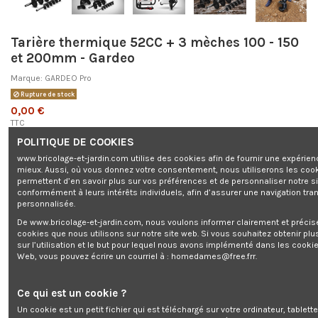
Tarière thermique 52CC + 3 mèches 100 - 150
et 200mm - Gardeo
Marque:
GARDEO Pro
Rupture de stock
0,00 €
TTC
POLITIQUE DE COOKIES
www.bricolage-et-jardin.com utilise des cookies afin de fournir une expérien
mieux. Aussi, où vous donnez votre consentement, nous utiliserons les coo
permettent d’en savoir plus sur vos préférences et de personnaliser notre s
conformément à leurs intérêts individuels, afin d’assurer une navigation tra
Tarière thermique 52CC + 3 mèches 100 - 150 et 200mm - Gardeo
personnalisée.
De www.bricolage-et-jardin.com, nous voulons informer clairement et préci
cookies que nous utilisons sur notre site web. Si vous souhaitez obtenir plu
sur l’utilisation et le but pour lequel nous avons implémenté dans les cookie
Ajouter au panier
Web, vous pouvez écrire un courriel à :
homedames@free.frr
.
Ce qui est un cookie ?
Un cookie est un petit fichier qui est téléchargé sur votre ordinateur, tablett