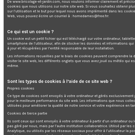
De www.bricolage-et-jardin.com, nous voulons informer clairement et préci
cookies que nous utilisons sur notre site web. Si vous souhaitez obtenir plu
sur l’utilisation et le but pour lequel nous avons implémenté dans les cookie
Web, vous pouvez écrire un courriel à :
homedames@free.frr
.
Radiateur à inertie fluide 1200W
Ce qui est un cookie ?
Gratuit pour 24000 points
Un cookie est un petit fichier qui est téléchargé sur votre ordinateur, tablett
smartphone de l’utilisateur, afin de stocker les données et informations qui
à jour et récupérées par l’entité responsable de leur installation.
Get register and you will earn 240 points/2,40 €
(Chaque
1,00 € dépensé = 1 point, 1 point = 0,01 € de réduction sur une
Les informations recueillies par le biais de cookies peuvent comprendre la d
visiter le site web, les différents onglets que vous avez joué ou météo qui es
prochaine commande)
même.
Votre panier totalisera 240 points qui pourront être convertis en un
bon de réduction de 2,40 €.
Sont les types de cookies à l’aide de ce site web ?
Propres cookies
Ce type de cookies sont envoyés à votre ordinateur et gérés exclusivement 
Description
pour le meilleure performance du site web. Les informations que nous colle
utilisées pour améliorer la qualité de notre service et votre expérience en tan
Détails du produit
Cookies de tierce partie
Reviews
(0)
Ils sont ceux qui sont envoyés à votre ordinateur à partir d’un ordinateur ou
pas géré par nous, mais par l’autre institution collaboratrice. Utilisé par les
Analytique, ou utilisés par les réseaux sociaux pour offrir à l’utilisateur la po
Préparez-vous à affronter l'hiver avec ce
radiateur à inertie fluide 1200 W