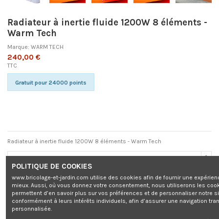
Radiateur à inertie fluide 1200W 8 éléments -
Warm Tech
Marque:
WARM TECH
240,00 €
TTC
Gratuit pour 24000 points
Radiateur à inertie fluide 1200W 8 éléments - Warm Tech
POLITIQUE DE COOKIES
www.bricolage-et-jardin.com utilise des cookies afin de fournir une expérien
Ajouter au panier
mieux. Aussi, où vous donnez votre consentement, nous utiliserons les coo
permettent d’en savoir plus sur vos préférences et de personnaliser notre s
conformément à leurs intérêts individuels, afin d’assurer une navigation tra
personnalisée.