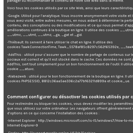
partager ou recommander le contenu de notre site Web dans la même.
de la marque
Warm Tech
. Il convient parfaitement pour chauffer des pièces
telles que votre salon, votre chambre,... Équipé d'un timer 7 jours et d'un
Voici tous les cookies utilisés par ce site Web, ainsi que leurs caractéristiqu
thermostat LCD, ce radiateur est facilement programmable. Discret et
élégant, il diffuse une chaleur douce et agréable qui ne dessèche pas l'air
-Google. Utilisé pour l’analytique. Vous inscrire anonymement votre visite et
ambiant. Ce radiateur à inertie est livré avec des fixations murales. Il
vous avez visité, entre autres mesures, en nous aidant à déterminer la pert
mesure 57.5 cm de hauteur, 69 cm de largeur et 8 cm de profondeur. Il est
contenu, des conceptions ou des modifications et ce qui nous permet d’app
certifié Classe II, IP24.
améliorations continues à la boutique en ligne. Il utilise des cookies
__utma
__utmc, __utmt, __utmz, _ga, _gat et _gid.
Notre gamme RIF répond à tous vos besoins: existe aussi en 600W
-Thiébault. Ils servent à faire utiliser le chat en ligne. Il utilise des
(RIF600-4), en 900W (RIF900-5), en 1500W (RIF1500-9) et en 2000W
cookies TawkConnectionTime, Tawk_5578af85c8297c562f65392e, __tawk
(RIF2000-12).
-AddThis : utilisé pour s’assurer que le nombre de partage de contenus sur 
Caractéristiques :
sociaux est correct et qu’il est stocké dans le cache. Ces données ne sont
AddThis, sert tout simplement pour un bon fonctionnement de l’outil. Il utilise
- Puissance: 1200 W
cookie __atuvc.
- 8 éléments
-Alabazweb : utilisé pour le bon fonctionnement de la boutique en ligne. Il uti
- Dimensions: 575 x 690 x 80 mm
cookies PHPSESSID, 8812c36aa5ae336c2a77bf63211d899a et cookie_ue.
- Classe II - IP24
- Thermostat LCD (fil pilote 6 ordres)
- Timer 7 jours
- Double isolation de l'élément de chauffe
Comment configurer ou désactiver les cookies utilisés par c
- Fixation murale, très facile à installer
Pour restreindre ou bloquer les cookies, vous devez modifier les paramètres
- Chaleur douce qui ne dessèche pas l'air ambiant
que vous utilisez sur votre ordinateur. Les navigateurs offrent généralemen
- Ne demande aucun entretien
d’options en ce qui concerne l’installation des cookies :
- Convient parfaitement pour chauffer des pièces telles que votre salon,
votre chambre. Il est discret et élégant
-Internet Explorer : http://windows.microsoft.com/is-IS/windows7/How-to-m
- Garantie 2 ans
Internet-Explorer-9
-Firefox : http://support.mozilla.org/en-US/kb/Cookies