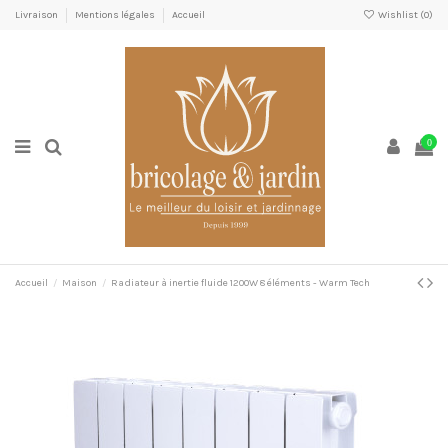
Livraison
Mentions légales
Accueil
Wishlist (
0
)
0
Accueil
Maison
Radiateur à inertie fluide 1200W 8 éléments - Warm Tech