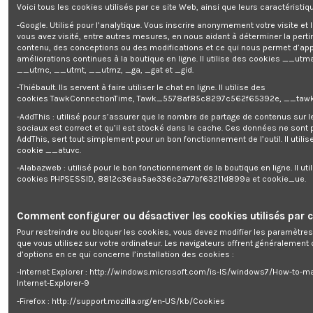
Voici tous les cookies utilisés par ce site Web, ainsi que leurs caractéristiqu
Auvent de porte 100x150cm - Elem
-Google. Utilisé pour l’analytique. Vous inscrire anonymement votre visite et
vous avez visité, entre autres mesures, en nous aidant à déterminer la pert
contenu, des conceptions ou des modifications et ce qui nous permet d’app
Enim quis fugiat consequat elit minim nisi eu occaecat occaecat
améliorations continues à la boutique en ligne. Il utilise des cookies
__utma
deserunt aliquip nisi ex deserunt.
__utmc, __utmt, __utmz, _ga, _gat et _gid.
-Thiébault. Ils servent à faire utiliser le chat en ligne. Il utilise des
cookies TawkConnectionTime, Tawk_5578af85c8297c562f65392e, __tawk
-AddThis : utilisé pour s’assurer que le nombre de partage de contenus sur 
sociaux est correct et qu’il est stocké dans le cache. Ces données ne sont
AddThis, sert tout simplement pour un bon fonctionnement de l’outil. Il utilise
Description
cookie __atuvc.
-Alabazweb : utilisé pour le bon fonctionnement de la boutique en ligne. Il uti
Détails du produit
cookies PHPSESSID, 8812c36aa5ae336c2a77bf63211d899a et cookie_ue.
Reviews
(0)
Comment configurer ou désactiver les cookies utilisés par c
AUVENT DE PORTE 100X150CM
Pour restreindre ou bloquer les cookies, vous devez modifier les paramètres
Dimensions: 100X150cm
que vous utilisez sur votre ordinateur. Les navigateurs offrent généralemen
Panneaux en polycarbonate lisse translucide
d’options en ce qui concerne l’installation des cookies :
haute résistance 2,7mm avec filtre rayon UV
2 supports en ABS
-Internet Explorer : http://windows.microsoft.com/is-IS/windows7/How-to-m
Montage facile
Internet-Explorer-9
-Firefox : http://support.mozilla.org/en-US/kb/Cookies