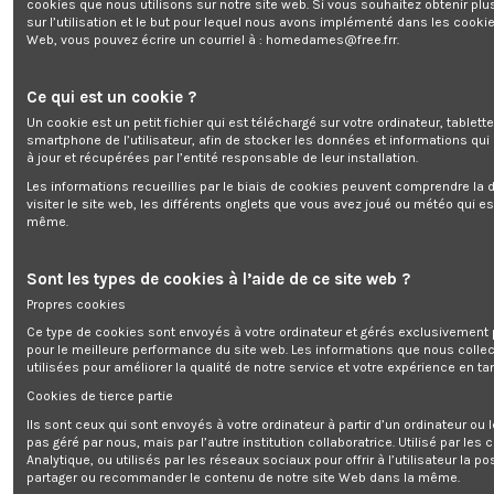
cookies que nous utilisons sur notre site web. Si vous souhaitez obtenir plu
sur l’utilisation et le but pour lequel nous avons implémenté dans les cookie
Web, vous pouvez écrire un courriel à :
homedames@free.frr
.
Auvent de porte 100x150cm - Elem Technic
Marque:
ELEM TECHNIC
Ce qui est un cookie ?
Rupture de stock
Un cookie est un petit fichier qui est téléchargé sur votre ordinateur, tablett
0,00 €
smartphone de l’utilisateur, afin de stocker les données et informations qui
TTC
à jour et récupérées par l’entité responsable de leur installation.
Les informations recueillies par le biais de cookies peuvent comprendre la d
visiter le site web, les différents onglets que vous avez joué ou météo qui es
même.
Auvent de porte 100x150cm - Elem Technic
Sont les types de cookies à l’aide de ce site web ?
Propres cookies
Ce type de cookies sont envoyés à votre ordinateur et gérés exclusivement 
pour le meilleure performance du site web. Les informations que nous colle
Ajouter au panier
utilisées pour améliorer la qualité de notre service et votre expérience en tan
Cookies de tierce partie
Ils sont ceux qui sont envoyés à votre ordinateur à partir d’un ordinateur ou
pas géré par nous, mais par l’autre institution collaboratrice. Utilisé par les
Analytique, ou utilisés par les réseaux sociaux pour offrir à l’utilisateur la po
partager ou recommander le contenu de notre site Web dans la même.