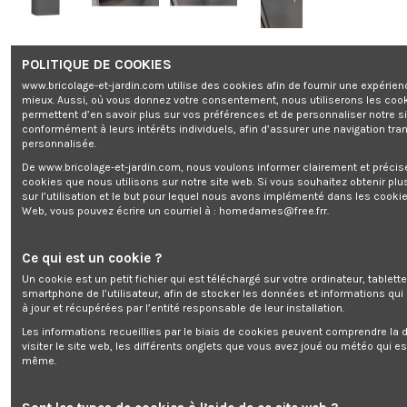
Armoire à fusils 500X340X1450mm avec
POLITIQUE DE COOKIES
coffre intérieur - 12 fusils - Workmen Security
www.bricolage-et-jardin.com utilise des cookies afin de fournir une expérien
mieux. Aussi, où vous donnez votre consentement, nous utiliserons les coo
Marque:
WORK MEN
permettent d’en savoir plus sur vos préférences et de personnaliser notre s
Rupture de stock
conformément à leurs intérêts individuels, afin d’assurer une navigation tra
0,00 €
personnalisée.
TTC
De www.bricolage-et-jardin.com, nous voulons informer clairement et préci
cookies que nous utilisons sur notre site web. Si vous souhaitez obtenir plu
sur l’utilisation et le but pour lequel nous avons implémenté dans les cookie
Web, vous pouvez écrire un courriel à :
homedames@free.frr
.
Armoire à fusils 500X340X1450mm avec coffre intérieur - 12 fusils -
Ce qui est un cookie ?
Workmen Security
Un cookie est un petit fichier qui est téléchargé sur votre ordinateur, tablett
smartphone de l’utilisateur, afin de stocker les données et informations qui
à jour et récupérées par l’entité responsable de leur installation.
Les informations recueillies par le biais de cookies peuvent comprendre la d
Ajouter au panier
visiter le site web, les différents onglets que vous avez joué ou météo qui es
même.