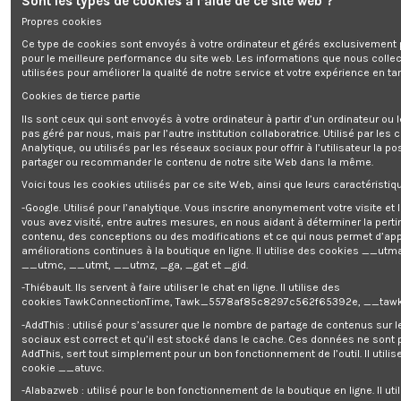
Sont les types de cookies à l’aide de ce site web ?
Propres cookies
Ce type de cookies sont envoyés à votre ordinateur et gérés exclusivement 
Armoire à fusils 500X340X1450mm
pour le meilleure performance du site web. Les informations que nous colle
utilisées pour améliorer la qualité de notre service et votre expérience en tan
Cookies de tierce partie
Enim quis fugiat consequat elit minim nisi eu occaecat occaecat
Ils sont ceux qui sont envoyés à votre ordinateur à partir d’un ordinateur ou
deserunt aliquip nisi ex deserunt.
pas géré par nous, mais par l’autre institution collaboratrice. Utilisé par les
Analytique, ou utilisés par les réseaux sociaux pour offrir à l’utilisateur la po
partager ou recommander le contenu de notre site Web dans la même.
Voici tous les cookies utilisés par ce site Web, ainsi que leurs caractéristiqu
-Google. Utilisé pour l’analytique. Vous inscrire anonymement votre visite et
vous avez visité, entre autres mesures, en nous aidant à déterminer la pert
contenu, des conceptions ou des modifications et ce qui nous permet d’app
Description
améliorations continues à la boutique en ligne. Il utilise des cookies
__utma
__utmc, __utmt, __utmz, _ga, _gat et _gid.
Détails du produit
-Thiébault. Ils servent à faire utiliser le chat en ligne. Il utilise des
Reviews
(0)
cookies TawkConnectionTime, Tawk_5578af85c8297c562f65392e, __tawk
-AddThis : utilisé pour s’assurer que le nombre de partage de contenus sur 
Cette
armoire à fusils à clé
vous permet de ranger vos fusils en toute
sociaux est correct et qu’il est stocké dans le cache. Ces données ne sont
sécurité. Elle permet d'accueillir jusqu'à
12 fusils
. Son design discret et
AddThis, sert tout simplement pour un bon fonctionnement de l’outil. Il utilise
élégant lui permet de s'intégrer facilement dans votre intérieur. Cette
cookie __atuvc.
armoire dispose d'un coffre à munitions avec fermeture à clé.
-Alabazweb : utilisé pour le bon fonctionnement de la boutique en ligne. Il uti