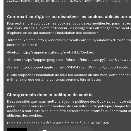
cookies PHPSESSID, 8812c36aa5ae336c2a77bf63211d899a et cookie_ue.
Caractéristiques :
- Dimensions extérieures: 500 x 340 x 1450 mm
- Dimensions intérieures: 494 x 280 x 1446 mm
Comment configurer ou désactiver les cookies utilisés par c
- Épaisseur de la porte 3 mm
Pour restreindre ou bloquer les cookies, vous devez modifier les paramètres
- Épaisseur des parois 2 mm
que vous utilisez sur votre ordinateur. Les navigateurs offrent généralemen
- Avec coffre à fermeture à clé pour ranger les munitions
d’options en ce qui concerne l’installation des cookies :
- Espace de rangement pouvant accueillir 12 fusils
- Homologué pour les armes de catégories A, B, C, D
-Internet Explorer : http://windows.microsoft.com/is-IS/windows7/How-to-m
- Livrée avec 2 clés
Internet-Explorer-9
-Firefox : http://support.mozilla.org/en-US/kb/Cookies
-Chrome : http://support.google.com/chrome/bin/answer.py?hl=en&answe
-Safari : http://support.apple.com/kb/PH5042 (et IOS - http://support.apple
Si elle empêche l’installation de tous les cookies du site Web, certaines fon
Renseignements
même, ainsi que certains contenus peuvent être affectés.
centre de support


Follow us
Changements dans la politique de cookie
Il est possible que nous mettons à jour la politique des Cookies sur notre si
Newsletter
pourquoi nous vous recommandons de consulter Cette politique chaque foi
accédez à notre site Web afin d’être correctement informés sur comment e
utilisons des cookies.
La politique de cookie a été la dernière mise à jour 10/09/2020.