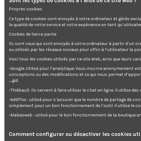
Sont les types de cookies à l’aide de ce site web ?
Propres cookies
Ce type de cookies sont envoyés à votre ordinateur et gérés excl
la qualité de notre service et votre expérience en tant qu’utilisate
Cookies de tierce partie
Ils sont ceux qui sont envoyés à votre ordinateur à partir d’un or
ou utilisés par les réseaux sociaux pour offrir à l’utilisateur l
Description
Détails du produit
Reviews
(0)
Voici tous les cookies utilisés par ce site Web, ainsi que leurs cara
-Google. Utilisé pour l’analytique. Vous inscrire anonymement vot
ARMOIRE A FUSILS AVEC BOITE A MUNITIONS
conceptions ou des modifications et ce qui nous permet d’apporter
Dimensions extérieures: 315X205X1380 MM
_gid.
Dimensions intérieures: 310X155X1260 MM
-Thiébault. Ils servent à faire utiliser le chat en ligne. Il ut
Espace de rangement pouvant accueillir 5 fusils
Epaisseur de la porte: 3mm
-AddThis : utilisé pour s’assurer que le nombre de partage de con
Epaisseur des parois: 2mm
simplement pour un bon fonctionnement de l’outil. Il utilise le c
Avec coffre à fermeture à clé pour ranger les munitions
Homologué pour les armes de catégories A, B, C, D
-Alabazweb : utilisé pour le bon fonctionnement de la boutique 
Livrée avec 2 clés
Comment configurer ou désactiver les cookies util