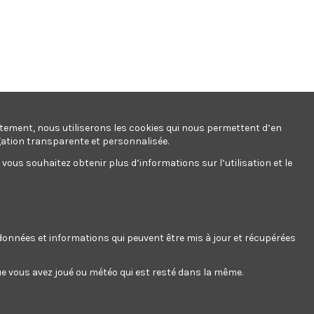
ntement, nous utiliserons les cookies qui nous permettent d’en
s - Workmen Security
gation transparente et personnalisée.
ous souhaitez obtenir plus d’informations sur l’utilisation et le
s données et informations qui peuvent être mis à jour et récupérées
 que vous avez joué ou météo qui est resté dans la même.
at deserunt aliquip nisi ex deserunt.