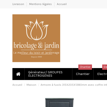
Livraison
Mentions légales
Accueil
Chantier
El
Générateur/ GROUPES
Chantier
Electr
ÉLECTROGÈNES
Accueil
Maison
Armoire à fusils 315X205X1380mm avec coffre inté