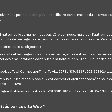
usivement par nos soins pour le meilleure performance du site web. L
ur.
dinateur ou le domaine n’est pas géré par nous, mais par l’autre instit
a possibilité de partager ou recommander le contenu de notre site Web d
ctéristiques et objectifs :
re visite et les pages que vous avez visité, entre autres mesures, en 
 des améliorations continues à la boutique en ligne. Il utilise des c
ilise des cookies TawkConnectionTime, Tawk_5578af85c8297c562f65392e, 
tenus sur les réseaux sociaux est correct et qu’il est stocké dans le
ookie __atuvc.
en ligne. Il utilise des cookies PHPSESSID, 8812c36aa5ae336c2a77bf63
isés par ce site Web ?