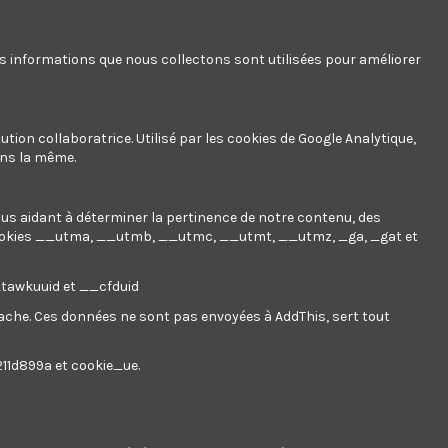
es informations que nous collectons sont utilisées pour améliorer
ution collaboratrice. Utilisé par les cookies de Google Analytique,
ans la même.
nous aidant à déterminer la pertinence de notre contenu, des
ookies
__utma, __utmb, __utmc, __utmt, __utmz, _ga, _gat et
__tawkuuid et __cfduid
 cache. Ces données ne sont pas envoyées à AddThis, sert tout
211d899a et cookie_ue.