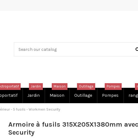
ectroportatif
Jardin
Maison
Outillage
Pompes
oportatif
Jardin
Maison
Outillage
Pompes
rang
rieur - 5 fusils - Workmen Security
Armoire à fusils 315X205X1380mm avec c
Security