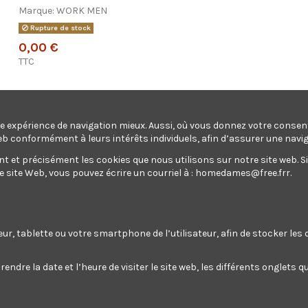
Marque:
WORK MEN
Rupture de stock
0,00 €
TTC
une expérience de navigation mieux. Aussi, où vous donnez votre conse
Armoire à fusils 315X205X1380mm avec coffre intérieur - 5 fusil
eb conformément à leurs intérêts individuels, afin d’assurer une navi
et précisément les cookies que nous utilisons sur notre site web. Si v
Ajouter au panier
site Web, vous pouvez écrire un courriel à :
homedames@free.frr
.
teur, tablette ou votre smartphone de l’utilisateur, afin de stocker le
Armoire à fusils 315X205X1380mm
endre la date et l’heure de visiter le site web, les différents onglets
Enim quis fugiat consequat elit minim nisi eu occaecat occaec