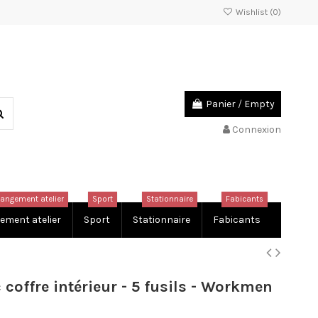
Wishlist (
0
)
Panier
/
Empty
Connexion
rangement atelier
Sport
Stationnaire
Fabicants
ement atelier
Sport
Stationnaire
Fabicants
offre intérieur - 5 fusils - Workmen