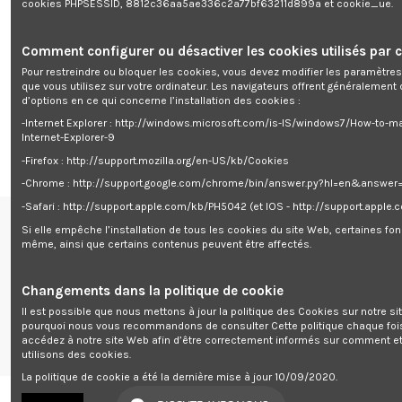
cookies PHPSESSID, 8812c36aa5ae336c2a77bf63211d899a et cookie_ue.
Puissance: 3.6W
Matière: ABS
Batterie lithium rechargeable 1200mAh
Livrée avec un chargeur secteur et un chargeur allume cigares
Comment configurer ou désactiver les cookies utilisés par c
Temps de charge:4-5H
Pour restreindre ou bloquer les cookies, vous devez modifier les paramètres
Autonomie: 3-4H
que vous utilisez sur votre ordinateur. Les navigateurs offrent généralemen
130 lumens
d’options en ce qui concerne l’installation des cookies :
Blanc 6000K
Protection IP20
-Internet Explorer : http://windows.microsoft.com/is-IS/windows7/How-to-m
Equipé d'un crochet pivotant et d'un support aimanté
Internet-Explorer-9
-Firefox : http://support.mozilla.org/en-US/kb/Cookies
-Chrome : http://support.google.com/chrome/bin/answer.py?hl=en&answe
-Safari : http://support.apple.com/kb/PH5042 (et IOS - http://support.apple
Si elle empêche l’installation de tous les cookies du site Web, certaines fon
Renseignements
même, ainsi que certains contenus peuvent être affectés.
centre de support


Follow us
Changements dans la politique de cookie
Il est possible que nous mettons à jour la politique des Cookies sur notre si
Newsletter
pourquoi nous vous recommandons de consulter Cette politique chaque foi
accédez à notre site Web afin d’être correctement informés sur comment e
utilisons des cookies.
La politique de cookie a été la dernière mise à jour 10/09/2020.