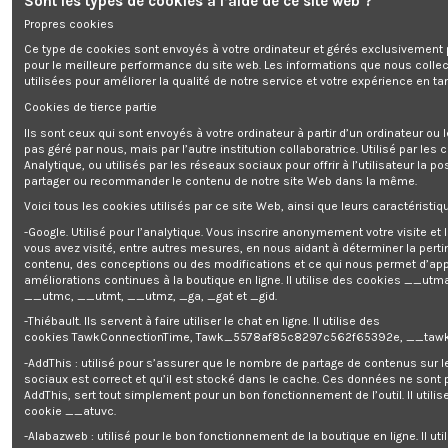
Sont les types de cookies à l’aide de ce site web ?
Propres cookies
Ce type de cookies sont envoyés à votre ordinateur et gérés exclusivement 
pour le meilleure performance du site web. Les informations que nous colle
Baladeuse rechargeable 60 LED -
utilisées pour améliorer la qualité de notre service et votre expérience en tan
Cookies de tierce partie
Gratuit pour 1874 points
Ils sont ceux qui sont envoyés à votre ordinateur à partir d’un ordinateur ou
pas géré par nous, mais par l’autre institution collaboratrice. Utilisé par les
Analytique, ou utilisés par les réseaux sociaux pour offrir à l’utilisateur la po
Get register and you will earn 19 points/0,19 €
(Chaque 1,00 €
partager ou recommander le contenu de notre site Web dans la même.
dépensé = 1 point, 1 point = 0,01 € de réduction sur une prochaine
commande)
Voici tous les cookies utilisés par ce site Web, ainsi que leurs caractéristiqu
Votre panier totalisera 19 points qui pourront être convertis en un bon
-Google. Utilisé pour l’analytique. Vous inscrire anonymement votre visite et
de réduction de 0,19 €.
vous avez visité, entre autres mesures, en nous aidant à déterminer la pert
contenu, des conceptions ou des modifications et ce qui nous permet d’app
améliorations continues à la boutique en ligne. Il utilise des cookies
__utma
__utmc, __utmt, __utmz, _ga, _gat et _gid.
-Thiébault. Ils servent à faire utiliser le chat en ligne. Il utilise des
Description
cookies TawkConnectionTime, Tawk_5578af85c8297c562f65392e, __tawk
Détails du produit
-AddThis : utilisé pour s’assurer que le nombre de partage de contenus sur 
sociaux est correct et qu’il est stocké dans le cache. Ces données ne sont
Reviews
(0)
AddThis, sert tout simplement pour un bon fonctionnement de l’outil. Il utilise
cookie __atuvc.
-Alabazweb : utilisé pour le bon fonctionnement de la boutique en ligne. Il uti
BALADEUSE RECHARGEABLE 60 LED