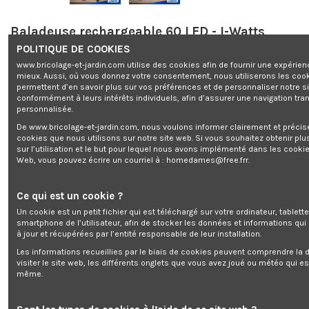
Baladeuse rechargeable 60 LED - I-Watts
POLITIQUE DE COOKIES
Marque:
I-WATTS
www.bricolage-et-jardin.com utilise des cookies afin de fournir une expérien
Derniers articles en stock
mieux. Aussi, où vous donnez votre consentement, nous utiliserons les coo
18,73 €
permettent d’en savoir plus sur vos préférences et de personnaliser notre s
TTC
conformément à leurs intérêts individuels, afin d’assurer une navigation tra
personnalisée.
Gratuit pour 1874 points
De www.bricolage-et-jardin.com, nous voulons informer clairement et préci
cookies que nous utilisons sur notre site web. Si vous souhaitez obtenir plu
sur l’utilisation et le but pour lequel nous avons implémenté dans les cookie
Web, vous pouvez écrire un courriel à :
homedames@free.frr
.
Ce qui est un cookie ?
Baladeuse rechargeable 60 LED - I-Watts
Un cookie est un petit fichier qui est téléchargé sur votre ordinateur, tablett
smartphone de l’utilisateur, afin de stocker les données et informations qui
à jour et récupérées par l’entité responsable de leur installation.
Les informations recueillies par le biais de cookies peuvent comprendre la d
Ajouter au panier
visiter le site web, les différents onglets que vous avez joué ou météo qui es
même.