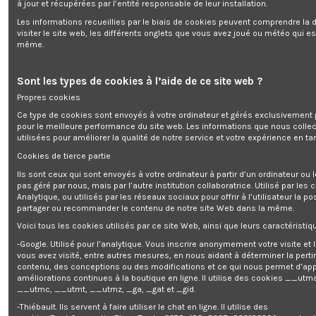
à jour et récupérées par l’entité responsable de leur installation.
Les informations recueillies par le biais de cookies peuvent comprendre la d
Ventilateur colonne 45W avec tim
visiter le site web, les différents onglets que vous avez joué ou météo qui es
même.
Enim quis fugiat consequat elit minim nisi eu occaecat occaecat
Sont les types de cookies à l’aide de ce site web ?
deserunt aliquip nisi ex deserunt.
Propres cookies
Ce type de cookies sont envoyés à votre ordinateur et gérés exclusivement 
pour le meilleure performance du site web. Les informations que nous colle
utilisées pour améliorer la qualité de notre service et votre expérience en tan
Cookies de tierce partie
Description
Ils sont ceux qui sont envoyés à votre ordinateur à partir d’un ordinateur ou
pas géré par nous, mais par l’autre institution collaboratrice. Utilisé par les
Détails du produit
Analytique, ou utilisés par les réseaux sociaux pour offrir à l’utilisateur la po
partager ou recommander le contenu de notre site Web dans la même.
Reviews
(0)
Voici tous les cookies utilisés par ce site Web, ainsi que leurs caractéristiqu
Idéal dans votre bureau ou à la maison, ce
ventilateur colonne 45W
de la
-Google. Utilisé pour l’analytique. Vous inscrire anonymement votre visite et
marque Cool Clima diffuse un important flux d'air frais et permet de mieux
vous avez visité, entre autres mesures, en nous aidant à déterminer la pert
supporter les chaudes journées d'été.
contenu, des conceptions ou des modifications et ce qui nous permet d’app
améliorations continues à la boutique en ligne. Il utilise des cookies
__utma
Il oscille de gauche à droite afin de diriger le flux d'air dans toutes les
__utmc, __utmt, __utmz, _ga, _gat et _gid.
directions. Vous pouvez également choisir entre 3 vitesses de ventilation
-Thiébault. Ils servent à faire utiliser le chat en ligne. Il utilise des
afin d'adapter le flux d'air en fonction de vos besoins.