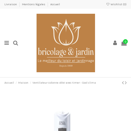
Livraison
Mentions légales
Accueil
Wishlist (
0
)
0
Accueil
Maison
Ventilateur colonne 45W avec timer - Cool clima