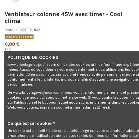
Ventilateur colonne 45W avec timer - Cool
clima
Marque:
COOL CLIMA
Rupture de stock
0,00 €
TTC
POLITIQUE DE COOKIES
www.bricolage-et-jardin.com utilise des cookies afin de fournir une expérien
mieux. Aussi, où vous donnez votre consentement, nous utiliserons les coo
permettent d’en savoir plus sur vos préférences et de personnaliser notre s
conformément à leurs intérêts individuels, afin d’assurer une navigation tra
Ventilateur colonne 45W avec timer - Cool clima
personnalisée.
De www.bricolage-et-jardin.com, nous voulons informer clairement et préci
cookies que nous utilisons sur notre site web. Si vous souhaitez obtenir plu
sur l’utilisation et le but pour lequel nous avons implémenté dans les cookie
Ajouter au panier
Web, vous pouvez écrire un courriel à :
homedames@free.frr
.
Ce qui est un cookie ?
Un cookie est un petit fichier qui est téléchargé sur votre ordinateur, tablett
smartphone de l’utilisateur, afin de stocker les données et informations qui