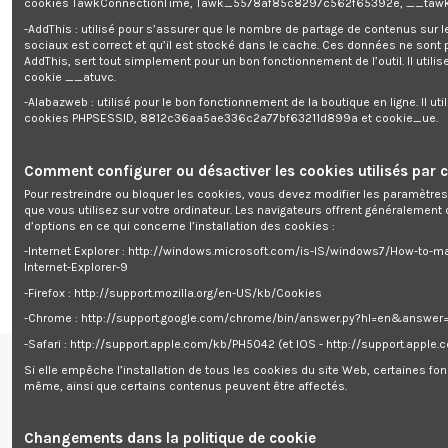
cookies TawkConnectionTime, Tawk_5578af85c8297c562f65392e, __tawk
Il est équipé d'un timer 1H.
-AddThis : utilisé pour s’assurer que le nombre de partage de contenus sur 
sociaux est correct et qu’il est stocké dans le cache. Ces données ne sont
Caractéristiques:
AddThis, sert tout simplement pour un bon fonctionnement de l’outil. Il utilise
- Puissance: 45 W
cookie __atuvc.
- Hauteur: 80 cm
-Alabazweb : utilisé pour le bon fonctionnement de la boutique en ligne. Il uti
- Tension: 220-240 volts / 50 Hz
cookies PHPSESSID, 8812c36aa5ae336c2a77bf63211d899a et cookie_ue.
- Débit d'air max: 18 M³/min
- Oscillant
- 3 niveaux de vitesse
- Longueur du câble électrique: environ 140 cm
Comment configurer ou désactiver les cookies utilisés par c
- Timer 1 H
Pour restreindre ou bloquer les cookies, vous devez modifier les paramètres
- Garantie: 2 ans
que vous utilisez sur votre ordinateur. Les navigateurs offrent généralemen
d’options en ce qui concerne l’installation des cookies :
-Internet Explorer : http://windows.microsoft.com/is-IS/windows7/How-to-m
Internet-Explorer-9
-Firefox : http://support.mozilla.org/en-US/kb/Cookies
-Chrome : http://support.google.com/chrome/bin/answer.py?hl=en&answe
-Safari : http://support.apple.com/kb/PH5042 (et IOS - http://support.apple
Si elle empêche l’installation de tous les cookies du site Web, certaines fon
Renseignements
même, ainsi que certains contenus peuvent être affectés.
centre de support


Follow us
Changements dans la politique de cookie