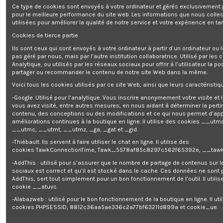
Robot pâtissier 1100W - Clatroni
Ce type de cookies sont envoyés à votre ordinateur et gérés exclusivement 
pour le meilleure performance du site web. Les informations que nous colle
utilisées pour améliorer la qualité de notre service et votre expérience en tan
Cookies de tierce partie
Enim quis fugiat consequat elit minim nisi eu occaecat occaecat
deserunt aliquip nisi ex deserunt.
Ils sont ceux qui sont envoyés à votre ordinateur à partir d’un ordinateur ou
pas géré par nous, mais par l’autre institution collaboratrice. Utilisé par les
Analytique, ou utilisés par les réseaux sociaux pour offrir à l’utilisateur la po
partager ou recommander le contenu de notre site Web dans la même.
Voici tous les cookies utilisés par ce site Web, ainsi que leurs caractéristiqu
-Google. Utilisé pour l’analytique. Vous inscrire anonymement votre visite et
vous avez visité, entre autres mesures, en nous aidant à déterminer la pert
Description
contenu, des conceptions ou des modifications et ce qui nous permet d’app
améliorations continues à la boutique en ligne. Il utilise des cookies
__utma
Détails du produit
__utmc, __utmt, __utmz, _ga, _gat et _gid.
Reviews
(0)
-Thiébault. Ils servent à faire utiliser le chat en ligne. Il utilise des
cookies TawkConnectionTime, Tawk_5578af85c8297c562f65392e, __tawk
Puissance : 1100W
-AddThis : utilisé pour s’assurer que le nombre de partage de contenus sur 
Bol en acier inoxydable de 5L pour préparer au maximum 2.5 - 3kg de pâte
sociaux est correct et qu’il est stocké dans le cache. Ces données ne sont
Bras multifonctions orientable à 35°
AddThis, sert tout simplement pour un bon fonctionnement de l’outil. Il utilise
Contrôle électronique de la vitesse
cookie __atuvc.
Protection anti éclaboussure transparente avec orifice de remplissage
-Alabazweb : utilisé pour le bon fonctionnement de la boutique en ligne. Il uti
Mécanisme de verrouillage et de déverrouillage pour le bras multifonctions
cookies PHPSESSID, 8812c36aa5ae336c2a77bf63211d899a et cookie_ue.
Changement d'accessoires à serrage rapide
Equipé de pieds à ventouses pour une bonne stabilité