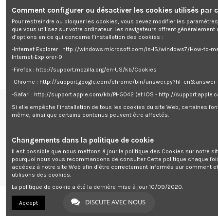
Particulièrement facile à utiliser et à nettoyer
Livré avec un crochet en aluminium moulé qui permet le mélange uniforme
Comment configurer ou désactiver les cookies utilisés par c
de pâtes lourdes telles que la pâte à pain, avec une crochet mélangeur qui
Pour restreindre ou bloquer les cookies, vous devez modifier les paramètres
est idéal pour les pâtes à gâteaux et un fouet en inox pour les pâtes à
que vous utilisez sur votre ordinateur. Les navigateurs offrent généralemen
crêpes, les blancs en neige, les crèmes..
d’options en ce qui concerne l’installation des cookies :
Couleur : Bleu
Dimensions : 33.5 x 32 x 19cm
-Internet Explorer : http://windows.microsoft.com/is-IS/windows7/How-to-m
Poids : 3.75 kg
Internet-Explorer-9
-Firefox : http://support.mozilla.org/en-US/kb/Cookies
-Chrome : http://support.google.com/chrome/bin/answer.py?hl=en&answe
-Safari : http://support.apple.com/kb/PH5042 (et IOS - http://support.apple
Si elle empêche l’installation de tous les cookies du site Web, certaines fon
Renseignements
même, ainsi que certains contenus peuvent être affectés.
centre de support


Follow us
Changements dans la politique de cookie
Il est possible que nous mettons à jour la politique des Cookies sur notre si
Newsletter
pourquoi nous vous recommandons de consulter Cette politique chaque foi
accédez à notre site Web afin d’être correctement informés sur comment e
utilisons des cookies.
La politique de cookie a été la dernière mise à jour 10/09/2020.
DISCUTE AVEC NOUS
Accept
Copyrights
2023
bricolage & jardin
®