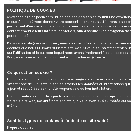
POLITIQUE DE COOKIES
Robot pâtissier 1100W - Clatronic
www.bricolage-et-jardin.com utilise des cookies afin de fournir une expérien
mieux. Aussi, où vous donnez votre consentement, nous utiliserons les coo
Marque:
CLATRONIC
permettent d’en savoir plus sur vos préférences et de personnaliser notre s
Rupture de stock
conformément à leurs intérêts individuels, afin d’assurer une navigation tra
0,00 €
personnalisée.
TTC
De www.bricolage-et-jardin.com, nous voulons informer clairement et préci
cookies que nous utilisons sur notre site web. Si vous souhaitez obtenir plu
sur l’utilisation et le but pour lequel nous avons implémenté dans les cookie
Web, vous pouvez écrire un courriel à :
homedames@free.frr
.
Robot pâtissier 1100W - Clatronic
Ce qui est un cookie ?
Un cookie est un petit fichier qui est téléchargé sur votre ordinateur, tablett
smartphone de l’utilisateur, afin de stocker les données et informations qui
à jour et récupérées par l’entité responsable de leur installation.
Ajouter au panier
Les informations recueillies par le biais de cookies peuvent comprendre la d
visiter le site web, les différents onglets que vous avez joué ou météo qui es
même.
Sont les types de cookies à l’aide de ce site web ?
Propres cookies