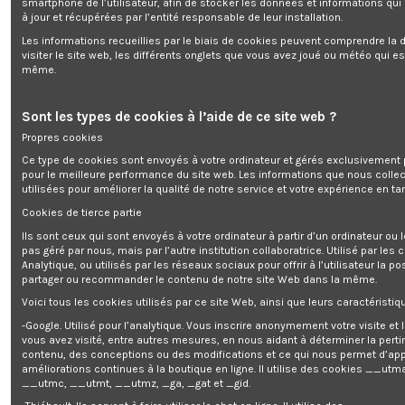
smartphone de l’utilisateur, afin de stocker les données et informations qui
à jour et récupérées par l’entité responsable de leur installation.
Les informations recueillies par le biais de cookies peuvent comprendre la d
Chauffage d'atelier céramique 30
visiter le site web, les différents onglets que vous avez joué ou météo qui es
même.
Enim quis fugiat consequat elit minim nisi eu occaecat occaecat
Sont les types de cookies à l’aide de ce site web ?
deserunt aliquip nisi ex deserunt.
Propres cookies
Ce type de cookies sont envoyés à votre ordinateur et gérés exclusivement 
pour le meilleure performance du site web. Les informations que nous colle
utilisées pour améliorer la qualité de notre service et votre expérience en tan
Cookies de tierce partie
Description
Ils sont ceux qui sont envoyés à votre ordinateur à partir d’un ordinateur ou
pas géré par nous, mais par l’autre institution collaboratrice. Utilisé par les
Détails du produit
Analytique, ou utilisés par les réseaux sociaux pour offrir à l’utilisateur la po
partager ou recommander le contenu de notre site Web dans la même.
Reviews
(0)
Voici tous les cookies utilisés par ce site Web, ainsi que leurs caractéristiqu
Ce chauffage d'atelier compact et léger est conçu aussi bien pour les
-Google. Utilisé pour l’analytique. Vous inscrire anonymement votre visite et
professionnels que pour les particuliers. Idéal pour chauffer un garage, un
vous avez visité, entre autres mesures, en nous aidant à déterminer la pert
atelier ou une petite serre, il dispose d'une puissance de 3000 W et d'un
contenu, des conceptions ou des modifications et ce qui nous permet d’app
débit d'air de 210 m³/h. Il est également équipé d'une fonction « ventilateur
améliorations continues à la boutique en ligne. Il utilise des cookies
__utma
».
__utmc, __utmt, __utmz, _ga, _gat et _gid.