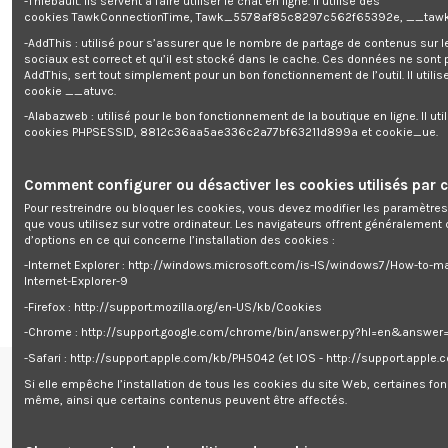
-Thiébault. Ils servent à faire utiliser le chat en ligne. Il utilise des
Ce chauffage d'atelier possède un thermostat qui permet de régler
cookies TawkConnectionTime, Tawk_5578af85c8297c562f65392e, __tawk
facilement la température désirée. Son design compact et sa poignée
supérieure lui permettent d'être transporté et déplacé facilement. Il est
-AddThis : utilisé pour s’assurer que le nombre de partage de contenus sur 
particulièrement robuste et vous accompagnera pendant de nombreuses
sociaux est correct et qu’il est stocké dans le cache. Ces données ne sont
années.
AddThis, sert tout simplement pour un bon fonctionnement de l’outil. Il utilise
cookie __atuvc.
Caractéristiques :
-Alabazweb : utilisé pour le bon fonctionnement de la boutique en ligne. Il uti
cookies PHPSESSID, 8812c36aa5ae336c2a77bf63211d899a et cookie_ue.
- 3 positions : 30 W (ventilateur) - 2000w et 3000 W
- Avec thermostat
- Protection contre la surchauffe
- Montage: sur pied
Comment configurer ou désactiver les cookies utilisés par c
- Protection du canon en métal
Pour restreindre ou bloquer les cookies, vous devez modifier les paramètres
- Dimensions du produit: H 28.7 x L 23.7 x P 21.7 cm
que vous utilisez sur votre ordinateur. Les navigateurs offrent généralemen
- Poids net: 2 kg
d’options en ce qui concerne l’installation des cookies :
- Protection IP20
- Débit d'air: 210 m³/h
-Internet Explorer : http://windows.microsoft.com/is-IS/windows7/How-to-m
- Idéal pour: garage, atelier, petite serre de plantations...
Internet-Explorer-9
-Firefox : http://support.mozilla.org/en-US/kb/Cookies
-Chrome : http://support.google.com/chrome/bin/answer.py?hl=en&answe
-Safari : http://support.apple.com/kb/PH5042 (et IOS - http://support.apple
Si elle empêche l’installation de tous les cookies du site Web, certaines fon
Renseignements
même, ainsi que certains contenus peuvent être affectés.
centre de support


Follow us