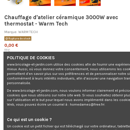
Chauffage d'atelier céramique 3000W avec
thermostat - Warm Tech
Marque:
WARM TECH
Rupture de stock
0,00 €
TTC
POLITIQUE DE COOKIES
www.bricolage-et-jardin.com utilise des cookies afin de fournir une expérien
mieux. Aussi, où vous donnez votre consentement, nous utiliserons les coo
permettent d’en savoir plus sur vos préférences et de personnaliser notre s
conformément à leurs intérêts individuels, afin d’assurer une navigation tra
Chauffage d'atelier céramique 3000W avec thermostat - Warm Tech
personnalisée.
De www.bricolage-et-jardin.com, nous voulons informer clairement et préci
cookies que nous utilisons sur notre site web. Si vous souhaitez obtenir plu
sur l’utilisation et le but pour lequel nous avons implémenté dans les cookie
Ajouter au panier
Web, vous pouvez écrire un courriel à :
homedames@free.frr
.
Ce qui est un cookie ?
Un cookie est un petit fichier qui est téléchargé sur votre ordinateur, tablett