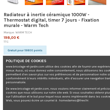
Radiateur à inertie céramique 1000W -
Thermostat digital, timer 7 jours - Fixation
murale - Warm Tech
Marque:
WARM TECH
198,00 €
TTC
Gratuit pour 19800 points
POLITIQUE DE COOKIES
www.bricolage-et-jardin.com utilise des cookies afin de fournir une expérien
mieux. Aussi, où vous donnez votre consentement, nous utiliserons les coo
permettent d’en savoir plus sur vos préférences et de personnaliser notre s
conformément à leurs intérêts individuels, afin d’assurer une navigation tra
Radiateur à inertie céramique 1000W - Thermostat digital, timer 7 jours -
personnalisée.
Fixation murale - Warm Tech
De www.bricolage-et-jardin.com, nous voulons informer clairement et préci
cookies que nous utilisons sur notre site web. Si vous souhaitez obtenir plu
sur l’utilisation et le but pour lequel nous avons implémenté dans les cookie
Web, vous pouvez écrire un courriel à :
homedames@free.frr
.
Ajouter au panier