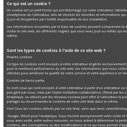
Ce qui est un cookie ?
Un cookie est un petit fichier qui est téléchargé sur votre ordinateur, tablett
smartphone de l’utilisateur, afin de stocker les données et informations qui
à jour et récupérées par l’entité responsable de leur installation.
Les informations recueillies par le biais de cookies peuvent comprendre la d
visiter le site web, les différents onglets que vous avez joué ou météo qui es
Radiateur à inertie céramique 10
timer 7 jours - Fixation murale
même.
Gratuit pour 19800 points
Sont les types de cookies à l’aide de ce site web ?
Propres cookies
Get register and you will earn 198 points/1,98 €
(Chaque 1,00 €
Ce type de cookies sont envoyés à votre ordinateur et gérés exclusivement 
dépensé = 1 point, 1 point = 0,01 € de réduction sur une prochaine
pour le meilleure performance du site web. Les informations que nous colle
commande)
utilisées pour améliorer la qualité de notre service et votre expérience en tan
Votre panier totalisera 198 points qui pourront être convertis en un
Cookies de tierce partie
bon de réduction de 1,98 €.
Ils sont ceux qui sont envoyés à votre ordinateur à partir d’un ordinateur ou
pas géré par nous, mais par l’autre institution collaboratrice. Utilisé par les
Analytique, ou utilisés par les réseaux sociaux pour offrir à l’utilisateur la po
partager ou recommander le contenu de notre site Web dans la même.
Description
Voici tous les cookies utilisés par ce site Web, ainsi que leurs caractéristiqu
-Google. Utilisé pour l’analytique. Vous inscrire anonymement votre visite et
Détails du produit
vous avez visité, entre autres mesures, en nous aidant à déterminer la pert
Reviews
(0)
contenu, des conceptions ou des modifications et ce qui nous permet d’app