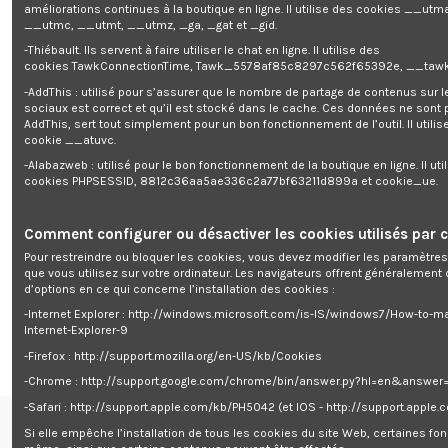
améliorations continues à la boutique en ligne. Il utilise des cookies
__utma
__utmc, __utmt, __utmz, _ga, _gat et _gid.
Préparez-vous à affronter l'hiver avec ce
radiateur à inertie céramique 1000
-Thiébault. Ils servent à faire utiliser le chat en ligne. Il utilise des
W
de la marque
Warm Tech
. Équipé d'un timer 7 jours et d'un thermostat
cookies TawkConnectionTime, Tawk_5578af85c8297c562f65392e, __tawk
Led, ce radiateur est facilement programmable. Ce radiateur à inertie
sèche est livré avec des fixations murales. Il mesure 57 cm de hauteur,
-AddThis : utilisé pour s’assurer que le nombre de partage de contenus sur 
49.3 cm de largeur et 8 cm de profondeur.
sociaux est correct et qu’il est stocké dans le cache. Ces données ne sont
Le corps de chauffe est en pierre céramique, ce qui vous garantit une
AddThis, sert tout simplement pour un bon fonctionnement de l’outil. Il utilise
chaleur douce et agréable qui est accumulée par la pierre puis est
cookie __atuvc.
restituée de manière homogène et constante (il continue de diffuser la
-Alabazweb : utilisé pour le bon fonctionnement de la boutique en ligne. Il uti
chaleur même éteint) et le chassis est en fonte d'aluminium.
cookies PHPSESSID, 8812c36aa5ae336c2a77bf63211d899a et cookie_ue.
Caractéristiques :
- Puissance: 1000 W
- Dimensions: 570 x 493 x 80 mm
Comment configurer ou désactiver les cookies utilisés par c
- Réglage température : de 7 à 30 degrés
Pour restreindre ou bloquer les cookies, vous devez modifier les paramètres
- Thermostat avec display Led (fil pilote 6 ordres)
que vous utilisez sur votre ordinateur. Les navigateurs offrent généralemen
- Timer 7 jours
d’options en ce qui concerne l’installation des cookies :
- Modes : eco - confort - anti gel - sensor
- Fixation murale
-Internet Explorer : http://windows.microsoft.com/is-IS/windows7/How-to-m
- Couleur : blanc
Internet-Explorer-9
-Firefox : http://support.mozilla.org/en-US/kb/Cookies
-Chrome : http://support.google.com/chrome/bin/answer.py?hl=en&answe
-Safari : http://support.apple.com/kb/PH5042 (et IOS - http://support.apple
Si elle empêche l’installation de tous les cookies du site Web, certaines fon
Renseignements