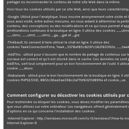
partager ou recommander le contenu de notre site Web dans la même.
Voici tous les cookies utilisés par ce site Web, ainsi que leurs caractéristiqu
ASPIRATEUR EAU ET POUSSIERES 150
-Google. Utilisé pour l’analytique. Vous inscrire anonymement votre visite et
vous avez visité, entre autres mesures, en nous aidant à déterminer la pert
contenu, des conceptions ou des modifications et ce qui nous permet d’app
Enim quis fugiat consequat elit minim nisi eu occaecat occaecat
améliorations continues à la boutique en ligne. Il utilise des cookies
__utma
deserunt aliquip nisi ex deserunt.
__utmc, __utmt, __utmz, _ga, _gat et _gid.
-Thiébault. Ils servent à faire utiliser le chat en ligne. Il utilise des
cookies TawkConnectionTime, Tawk_5578af85c8297c562f65392e, __tawk
-AddThis : utilisé pour s’assurer que le nombre de partage de contenus sur 
sociaux est correct et qu’il est stocké dans le cache. Ces données ne sont
AddThis, sert tout simplement pour un bon fonctionnement de l’outil. Il utilise
Description
cookie __atuvc.
-Alabazweb : utilisé pour le bon fonctionnement de la boutique en ligne. Il uti
Détails du produit
cookies PHPSESSID, 8812c36aa5ae336c2a77bf63211d899a et cookie_ue.
Reviews
(0)
Comment configurer ou désactiver les cookies utilisés par c
Puissance: 1500W
Pour restreindre ou bloquer les cookies, vous devez modifier les paramètres
Cuve: 50L INOX
que vous utilisez sur votre ordinateur. Les navigateurs offrent généralemen
Aspiration max: 15,5KPA
d’options en ce qui concerne l’installation des cookies :
Soufflerie: 50L/sec
Equipé de 2 petites roues pivotantes et 2 grandes roues à l\'arrière
-Internet Explorer : http://windows.microsoft.com/is-IS/windows7/How-to-m
Livré avec accessoires
Internet-Explorer-9