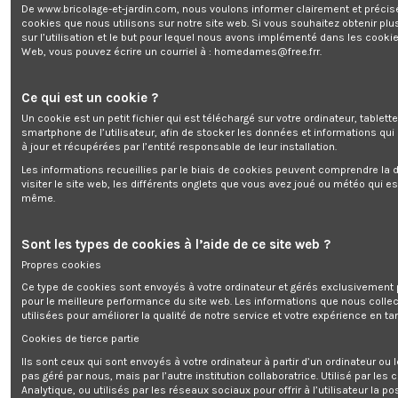
De www.bricolage-et-jardin.com, nous voulons informer clairement et préci
cookies que nous utilisons sur notre site web. Si vous souhaitez obtenir plu
sur l’utilisation et le but pour lequel nous avons implémenté dans les cookie
ASPIRATEUR EAU ET POUSSIERES 1500W 50L
Web, vous pouvez écrire un courriel à :
homedames@free.frr
.
INOX
Marque:
BUILD WORKER
Ce qui est un cookie ?
Rupture de stock
Un cookie est un petit fichier qui est téléchargé sur votre ordinateur, tablett
0,00 €
smartphone de l’utilisateur, afin de stocker les données et informations qui
TTC
à jour et récupérées par l’entité responsable de leur installation.
Les informations recueillies par le biais de cookies peuvent comprendre la d
visiter le site web, les différents onglets que vous avez joué ou météo qui es
même.
ASPIRATEUR EAU ET POUSSIERES 1500W 50L INOX
Sont les types de cookies à l’aide de ce site web ?
Propres cookies
Ce type de cookies sont envoyés à votre ordinateur et gérés exclusivement 
pour le meilleure performance du site web. Les informations que nous colle
Ajouter au panier
utilisées pour améliorer la qualité de notre service et votre expérience en tan
Cookies de tierce partie
Ils sont ceux qui sont envoyés à votre ordinateur à partir d’un ordinateur ou
pas géré par nous, mais par l’autre institution collaboratrice. Utilisé par les
Analytique, ou utilisés par les réseaux sociaux pour offrir à l’utilisateur la po