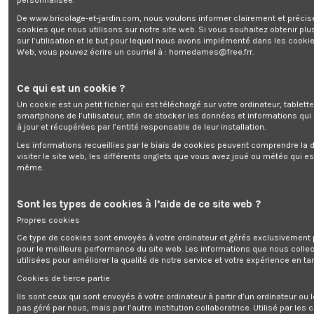
personnalisée.
De www.bricolage-et-jardin.com, nous voulons informer clairement et préci
cookies que nous utilisons sur notre site web. Si vous souhaitez obtenir plu
Station peinture basse pression 650W - Work
sur l’utilisation et le but pour lequel nous avons implémenté dans les cookie
Men
Web, vous pouvez écrire un courriel à :
homedames@free.frr
.
Marque:
WORK MEN
Rupture de stock
Ce qui est un cookie ?
0,00 €
Un cookie est un petit fichier qui est téléchargé sur votre ordinateur, tablett
TTC
smartphone de l’utilisateur, afin de stocker les données et informations qui
à jour et récupérées par l’entité responsable de leur installation.
Les informations recueillies par le biais de cookies peuvent comprendre la d
visiter le site web, les différents onglets que vous avez joué ou météo qui es
même.
Station peinture basse pression 650W - Work Men
Sont les types de cookies à l’aide de ce site web ?
Propres cookies
Ce type de cookies sont envoyés à votre ordinateur et gérés exclusivement 
Ajouter au panier
pour le meilleure performance du site web. Les informations que nous colle
utilisées pour améliorer la qualité de notre service et votre expérience en tan
Cookies de tierce partie
Ils sont ceux qui sont envoyés à votre ordinateur à partir d’un ordinateur ou
pas géré par nous, mais par l’autre institution collaboratrice. Utilisé par les