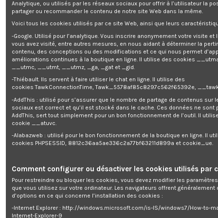
Analytique, ou utilisés par les réseaux sociaux pour offrir à l’utilisateur la po
partager ou recommander le contenu de notre site Web dans la même.
Station peinture basse pression
Voici tous les cookies utilisés par ce site Web, ainsi que leurs caractéristiqu
-Google. Utilisé pour l’analytique. Vous inscrire anonymement votre visite et
vous avez visité, entre autres mesures, en nous aidant à déterminer la pert
Enim quis fugiat consequat elit minim nisi eu occaecat occaecat
contenu, des conceptions ou des modifications et ce qui nous permet d’app
deserunt aliquip nisi ex deserunt.
améliorations continues à la boutique en ligne. Il utilise des cookies
__utma
__utmc, __utmt, __utmz, _ga, _gat et _gid.
-Thiébault. Ils servent à faire utiliser le chat en ligne. Il utilise des
cookies TawkConnectionTime, Tawk_5578af85c8297c562f65392e, __tawk
-AddThis : utilisé pour s’assurer que le nombre de partage de contenus sur 
sociaux est correct et qu’il est stocké dans le cache. Ces données ne sont
Description
AddThis, sert tout simplement pour un bon fonctionnement de l’outil. Il utilise
cookie __atuvc.
Détails du produit
-Alabazweb : utilisé pour le bon fonctionnement de la boutique en ligne. Il uti
cookies PHPSESSID, 8812c36aa5ae336c2a77bf63211d899a et cookie_ue.
Reviews
(0)
Puissance: 650W
Comment configurer ou désactiver les cookies utilisés par c
Débit: 180ml/min
Pour restreindre ou bloquer les cookies, vous devez modifier les paramètres
Résevoir 800ml
que vous utilisez sur votre ordinateur. Les navigateurs offrent généralemen
Pression: 0,5 bars
d’options en ce qui concerne l’installation des cookies :
Longueur du flexible: 1,5M
Vitesse moteur: 32000t/min
-Internet Explorer : http://windows.microsoft.com/is-IS/windows7/How-to-m
Livré en boîte couleur
Internet-Explorer-9