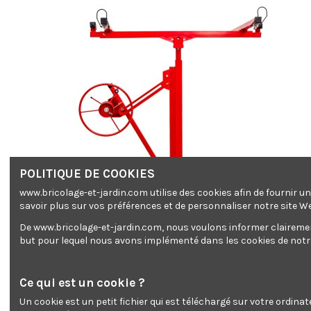
POLITIQUE DE COOKIES
www.bricolage-et-jardin.com utilise des cookies afin de fournir 
savoir plus sur vos préférences et de personnaliser notre site W
De www.bricolage-et-jardin.com, nous voulons informer clairement 
but pour lequel nous avons implémenté dans les cookies de notre 
Ce qui est un cookie ?
Un cookie est un petit fichier qui est téléchargé sur votre ordina