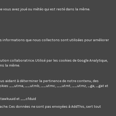
e 1,00 € dépensé = 1 point, 1 point = 0,01 € de réduction sur
 que vous avez joué ou météo qui est resté dans la même.
 en un bon de réduction de 2,28 €.
es informations que nous collectons sont utilisées pour améliorer
ution collaboratrice. Utilisé par les cookies de Google Analytique,
ans la même.
nous aidant à déterminer la pertinence de notre contenu, des
ookies
__utma, __utmb, __utmc, __utmt, __utmz, _ga, _gat et
__tawkuuid et __cfduid
 cache. Ces données ne sont pas envoyées à AddThis, sert tout