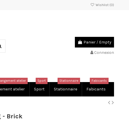
Wishlist (
0
)
Panier
/
Empty
Connexion
rangement atelier
Sport
Stationnaire
Fabicants
ement atelier
Sport
Stationnaire
Fabicants
 - Brick