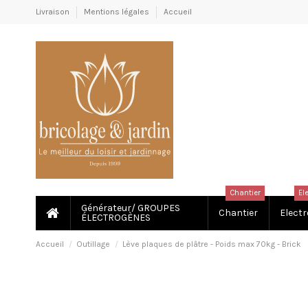
Livraison
Mentions légales
Accueil
Chantier
El
Générateur/ GROUPES
Chantier
Electr
ÉLECTROGÈNES
Accueil
Outillage
Lève plaques de plâtre - Poids max 70kg - Brick