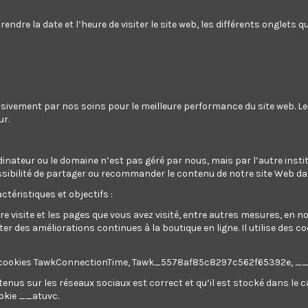
Get register and you will earn 228 points/2,28 €
(Chaqu
endre la date et l’heure de visiter le site web, les différents onglets
une prochaine commande)
Votre panier totalisera 228 points qui pourront être convertis
usivement par nos soins pour le meilleure performance du site web. L
ur.
 plâtre, des panneaux en bois, en métal...d'un poids maximum de 70kg.
dinateur ou le domaine n’est pas géré par nous, mais par l’autre instit
a possibilité de partager ou recommander le contenu de notre site Web d
 de soulever un panneau de cloison sèche de plus sans aucune aide
ctéristiques et objectifs :
et 324cm.
re visite et les pages que vous avez visité, entre autres mesures, en 
 des améliorations continues à la boutique en ligne. Il utilise des c
ilise des cookies TawkConnectionTime, Tawk_5578af85c8297c562f65392e, 
tenus sur les réseaux sociaux est correct et qu’il est stocké dans le
ookie __atuvc.