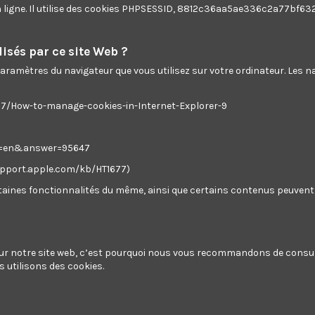
en ligne. Il utilise des cookies PHPSESSID, 8812c36aa5ae336c2a77bf63
ues
isés par ce site Web ?
 paramètres du navigateur que vous utilisez sur votre ordinateur. Les
ws7/How-to-manage-cookies-in-Internet-Explorer-9
Follow us
centre de support
hl=en&answer=95647
support.apple.com/kb/HT1677)
Newsletter
ertaines fonctionnalités du même, ainsi que certains contenus peuvent 
Vous pouvez vous désinscrir
moment. Vous trouverez pou
informations de contact dan
 sur notre site web, c’est pourquoi nous vous recommandons de consul
d'utilisation du site.
 utilisons des cookies.
Enim quis fugiat conseq