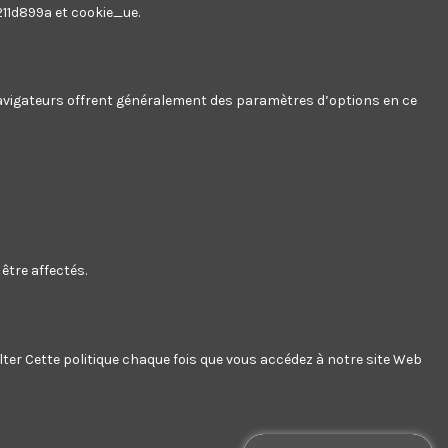
211d899a et cookie_ue.
 navigateurs offrent généralement des paramètres d’options en ce
être affectés.
e à tout
r cela nos
s les conditions
ter Cette politique chaque fois que vous accédez à notre site Web
uat elit minim nisi eu occaecat occaecat deserunt aliquip nisi ex deserunt.