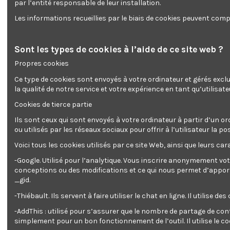
par l’entité responsable de leur installation.
Les informations recueillies par le biais de cookies peuvent compr
Sont les types de cookies à l’aide de ce site web ?
Propres cookies
Ce type de cookies sont envoyés à votre ordinateur et gérés excl
la qualité de notre service et votre expérience en tant qu’utilisate
Description
Détails du produit
Reviews
(0)
Cookies de tierce partie
Cet appareil de la marque Brick peut soulever des plaques de
Ils sont ceux qui sont envoyés à votre ordinateur à partir d’un or
ou utilisés par les réseaux sociaux pour offrir à l’utilisateur l
Le lève plaques de plâtre BRICK permet à une seule personne
Voici tous les cookies utilisés par ce site Web, ainsi que leurs cara
La hauteur de travail peut être facilement ajustée entre 128 
-Google. Utilisé pour l’analytique. Vous inscrire anonymement vot
Caractéristiques :
conceptions ou des modifications et ce qui nous permet d’apporter
- Capacité de charge : max 70kg
_gid.
- Matériau : métal
-Thiébault. Ils servent à faire utiliser le chat en ligne. Il ut
- Hauteur de travail minimum : 128cm
- Hauteur de travail maximum : 324cm
-AddThis : utilisé pour s’assurer que le nombre de partage de con
- Poids : 34.5kg
simplement pour un bon fonctionnement de l’outil. Il utilise le c
- Equipé de 3 roues avec frein