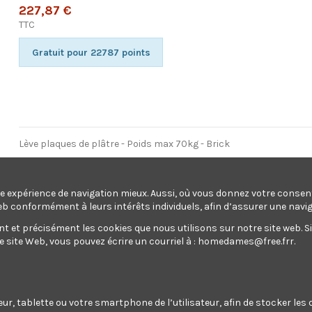
227,87 €
TTC
Gratuit pour 22787 points
Lève plaques de plâtre - Poids max 70kg - Brick
Ajouter au panier
une expérience de navigation mieux. Aussi, où vous donnez votre conse
eb conformément à leurs intérêts individuels, afin d’assurer une navi
et précisément les cookies que nous utilisons sur notre site web. Si v
site Web, vous pouvez écrire un courriel à :
homedames@free.frr
.
Lève plaques de plâtre - Poids m
Gratuit pour 22787 points
teur, tablette ou votre smartphone de l’utilisateur, afin de stocker le