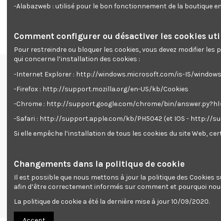
- Montage et démontage rapide
-Alabazweb : utilisé pour le bon fonctionnement de la boutique 
- Crochets de maintien pour faciliter le chargement des plaq
Comment configurer ou désactiver les cookies util
Pour restreindre ou bloquer les cookies, vous devez modifier les
qui concerne l’installation des cookies :
-Internet Explorer : http://windows.microsoft.com/is-IS/windo
Renseignements
-Firefox : http://support.mozilla.org/en-US/kb/Cookies
Livraison
-Chrome : http://support.google.com/chrome/bin/answer.py?
Mentions légales
-Safari : http://support.apple.com/kb/PH5042 (et IOS - http://
Accueil
Promotions
Si elle empêche l’installation de tous les cookies du site Web, c
Contactez-nous
Nouveaux produits
Changements dans la politique de cookie
Paiement sécurisé
Il est possible que nous mettons à jour la politique des Cookies
afin d’être correctement informés sur comment et pourquoi nous
La politique de cookie a été la dernière mise à jour 10/09/2020.
Accept