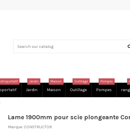
ectroportatif
Jardin
Maison
Outillage
Pompes
oportatif
Jardin
Maison
Outillage
Pompes
rang
r
Lame 1900mm pour scie plongeante Con
Marque:
CONSTRUCTOR