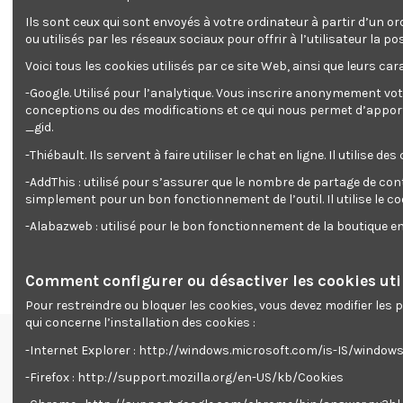
Ils sont ceux qui sont envoyés à votre ordinateur à partir d’un or
ou utilisés par les réseaux sociaux pour offrir à l’utilisateur l
Voici tous les cookies utilisés par ce site Web, ainsi que leurs cara
-Google. Utilisé pour l’analytique. Vous inscrire anonymement vot
conceptions ou des modifications et ce qui nous permet d’apporter
_gid.
-Thiébault. Ils servent à faire utiliser le chat en ligne. Il ut
Description
Détails du produit
Reviews
(0)
-AddThis : utilisé pour s’assurer que le nombre de partage de con
simplement pour un bon fonctionnement de l’outil. Il utilise le c
Nombre de dents: 24
Alésage 20mm
-Alabazweb : utilisé pour le bon fonctionnement de la boutique 
Convient pour la scie circulaire plongeante CTPS1400-140
Comment configurer ou désactiver les cookies util
Pour restreindre ou bloquer les cookies, vous devez modifier les
qui concerne l’installation des cookies :
-Internet Explorer : http://windows.microsoft.com/is-IS/windo
Renseignements
-Firefox : http://support.mozilla.org/en-US/kb/Cookies
Livraison