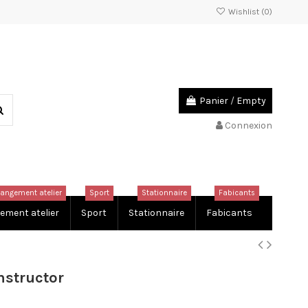
Wishlist (
0
)
Panier
/
Empty
Connexion
rangement atelier
Sport
Stationnaire
Fabicants
ement atelier
Sport
Stationnaire
Fabicants
structor