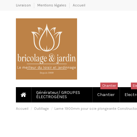
Livraison
Mentions légales
Accueil
Chantier
El
Générateur/ GROUPES
Chantier
Electr
ÉLECTROGÈNES
Accueil
Outillage
Lame 1900mm pour scie plongeante Constructo