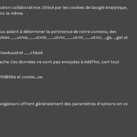
00 € dépensé = 1 point, 1 point = 0,01 € de réduction sur une
ution collaboratrice. Utilisé par les cookies de Google Analytique,
ans la même.
 un bon de réduction de 0,11 €.
nous aidant à déterminer la pertinence de notre contenu, des
ookies
__utma, __utmb, __utmc, __utmt, __utmz, _ga, _gat et
__tawkuuid et __cfduid
 cache. Ces données ne sont pas envoyées à AddThis, sert tout
211d899a et cookie_ue.
 navigateurs offrent généralement des paramètres d’options en ce