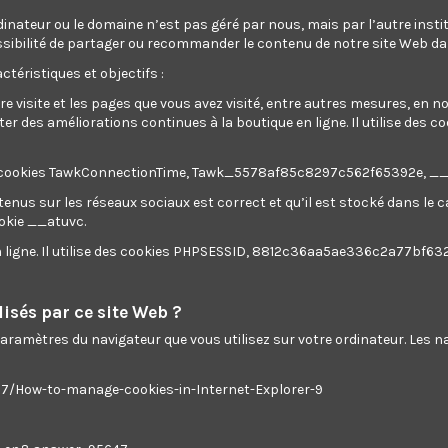
Get register and you will earn 11 points/0,11 €
(Chaque 1,
dinateur ou le domaine n’est pas géré par nous, mais par l’autre instit
prochaine commande)
a possibilité de partager ou recommander le contenu de notre site Web d
Votre panier totalisera 11 points qui pourront être convertis en
ctéristiques et objectifs :
re visite et les pages que vous avez visité, entre autres mesures, en 
 des améliorations continues à la boutique en ligne. Il utilise des c
ilise des cookies TawkConnectionTime, Tawk_5578af85c8297c562f65392e, 
tenus sur les réseaux sociaux est correct et qu’il est stocké dans le
ookie __atuvc.
en ligne. Il utilise des cookies PHPSESSID, 8812c36aa5ae336c2a77bf63
isés par ce site Web ?
 paramètres du navigateur que vous utilisez sur votre ordinateur. Les
ws7/How-to-manage-cookies-in-Internet-Explorer-9
Follow us
centre de support