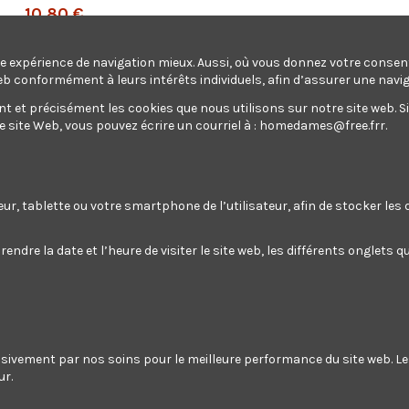
10,80 €
TTC
une expérience de navigation mieux. Aussi, où vous donnez votre conse
Gratuit pour 1080 points
eb conformément à leurs intérêts individuels, afin d’assurer une navi
et précisément les cookies que nous utilisons sur notre site web. Si v
site Web, vous pouvez écrire un courriel à :
homedames@free.frr
.
Lame 1900mm pour scie plongeante Constructor
teur, tablette ou votre smartphone de l’utilisateur, afin de stocker le
Ajouter au panier
endre la date et l’heure de visiter le site web, les différents onglets
Lame 1900mm pour scie plongeante
usivement par nos soins pour le meilleure performance du site web. L
Gratuit pour 1080 points
ur.