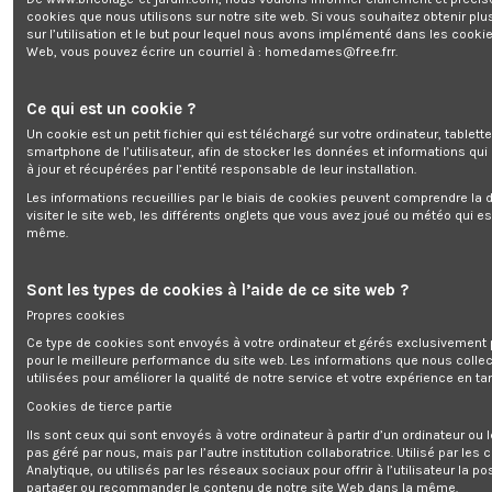
cookies que nous utilisons sur notre site web. Si vous souhaitez obtenir plu
sur l’utilisation et le but pour lequel nous avons implémenté dans les cookie
Anti calcaire pour machine à laver
Web, vous pouvez écrire un courriel à :
homedames@free.frr
.
Marque:
VITAL
16,68 €
Ce qui est un cookie ?
TTC
Un cookie est un petit fichier qui est téléchargé sur votre ordinateur, tablett
smartphone de l’utilisateur, afin de stocker les données et informations qui
Gratuit pour 1668 points
à jour et récupérées par l’entité responsable de leur installation.
Les informations recueillies par le biais de cookies peuvent comprendre la d
visiter le site web, les différents onglets que vous avez joué ou météo qui es
même.
Sont les types de cookies à l’aide de ce site web ?
Anti calcaire pour machine à laver
Propres cookies
Ce type de cookies sont envoyés à votre ordinateur et gérés exclusivement 
pour le meilleure performance du site web. Les informations que nous colle
utilisées pour améliorer la qualité de notre service et votre expérience en tan
Ajouter au panier
Cookies de tierce partie
Ils sont ceux qui sont envoyés à votre ordinateur à partir d’un ordinateur ou
pas géré par nous, mais par l’autre institution collaboratrice. Utilisé par les
Analytique, ou utilisés par les réseaux sociaux pour offrir à l’utilisateur la po
partager ou recommander le contenu de notre site Web dans la même.