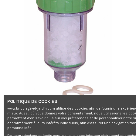
POLITIQUE DE COOKIES
www.bricolage-et-jardin.com utilise des cookies afin de fournir une expérien
mieux. Aussi, où vous donnez votre consentement, nous utiliserons les coo
permettent d’en savoir plus sur vos préférences et de personnaliser notre s
conformément à leurs intérêts individuels, afin d’assurer une navigation tra
personnalisée.
De www.bricolage-et-jardin.com, nous voulons informer clairement et préci