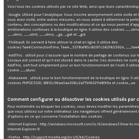
Voici tous les cookies utilisés par ce site Web, ainsi que leurs caractéristiqu
Anti calcaire pour machine à lav
-Google. Utilisé pour l’analytique. Vous inscrire anonymement votre visite et
vous avez visité, entre autres mesures, en nous aidant à déterminer la pert
contenu, des conceptions ou des modifications et ce qui nous permet d’app
Gratuit pour 1668 points
améliorations continues à la boutique en ligne. Il utilise des cookies
__utma
__utmc, __utmt, __utmz, _ga, _gat et _gid.
-Thiébault. Ils servent à faire utiliser le chat en ligne. Il utilise des
Get register and you will earn 17 points/0,17 €
(Chaque 1,00 €
cookies TawkConnectionTime, Tawk_5578af85c8297c562f65392e, __tawk
dépensé = 1 point, 1 point = 0,01 € de réduction sur une prochaine
-AddThis : utilisé pour s’assurer que le nombre de partage de contenus sur 
commande)
sociaux est correct et qu’il est stocké dans le cache. Ces données ne sont
Votre panier totalisera 17 points qui pourront être convertis en un bon
AddThis, sert tout simplement pour un bon fonctionnement de l’outil. Il utilise
de réduction de 0,17 €.
cookie __atuvc.
-Alabazweb : utilisé pour le bon fonctionnement de la boutique en ligne. Il uti
cookies PHPSESSID, 8812c36aa5ae336c2a77bf63211d899a et cookie_ue.
Description
Comment configurer ou désactiver les cookies utilisés par c
Détails du produit
Pour restreindre ou bloquer les cookies, vous devez modifier les paramètres
que vous utilisez sur votre ordinateur. Les navigateurs offrent généralemen
Reviews
(0)
d’options en ce qui concerne l’installation des cookies :
-Internet Explorer : http://windows.microsoft.com/is-IS/windows7/How-to-m
Anti calcaire pour machine à laver
Internet-Explorer-9
-Firefox : http://support.mozilla.org/en-US/kb/Cookies