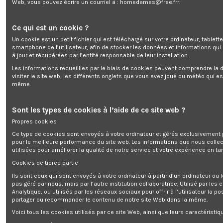
Web, vous pouvez écrire un courriel à :
homedames@free.frr
.
Cartouche anti calcaire 950 gr - Atlas Filtri
Ce qui est un cookie ?
Marque:
VITAL
Un cookie est un petit fichier qui est téléchargé sur votre ordinateur, tablett
smartphone de l’utilisateur, afin de stocker les données et informations qui
Rupture de stock
à jour et récupérées par l’entité responsable de leur installation.
0,00 €
Les informations recueillies par le biais de cookies peuvent comprendre la d
TTC
visiter le site web, les différents onglets que vous avez joué ou météo qui es
même.
Sont les types de cookies à l’aide de ce site web ?
Cartouche anti calcaire 950 gr - Atlas Filtri
Propres cookies
Ce type de cookies sont envoyés à votre ordinateur et gérés exclusivement 
pour le meilleure performance du site web. Les informations que nous colle
utilisées pour améliorer la qualité de notre service et votre expérience en tan
Ajouter au panier
Cookies de tierce partie
Ils sont ceux qui sont envoyés à votre ordinateur à partir d’un ordinateur ou
pas géré par nous, mais par l’autre institution collaboratrice. Utilisé par les
Analytique, ou utilisés par les réseaux sociaux pour offrir à l’utilisateur la po
partager ou recommander le contenu de notre site Web dans la même.
Voici tous les cookies utilisés par ce site Web, ainsi que leurs caractéristiqu