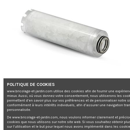
POLITIQUE DE COOKIES
www.bricolage-et-jardin.com utilise des cookies afin de fournir une expérien
mieux. Aussi, où vous donnez votre consentement, nous utiliserons les coo
permettent d’en savoir plus sur vos préférences et de personnaliser notre s
conformément à leurs intérêts individuels, afin d’assurer une navigation tra
personnalisée.
De www.bricolage-et-jardin.com, nous voulons informer clairement et préci
cookies que nous utilisons sur notre site web. Si vous souhaitez obtenir plu
sur l’utilisation et le but pour lequel nous avons implémenté dans les cookie