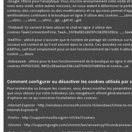
-Google. Utilisé pour l’analytique. Vous inscrire anonymement votre visite et
Cartouche anti calcaire 950 gr -
vous avez visité, entre autres mesures, en nous aidant à déterminer la pert
contenu, des conceptions ou des modifications et ce qui nous permet d’app
améliorations continues à la boutique en ligne. Il utilise des cookies
__utma
__utmc, __utmt, __utmz, _ga, _gat et _gid.
Enim quis fugiat consequat elit minim nisi eu occaecat occaecat
deserunt aliquip nisi ex deserunt.
-Thiébault. Ils servent à faire utiliser le chat en ligne. Il utilise des
cookies TawkConnectionTime, Tawk_5578af85c8297c562f65392e, __tawk
-AddThis : utilisé pour s’assurer que le nombre de partage de contenus sur 
sociaux est correct et qu’il est stocké dans le cache. Ces données ne sont
AddThis, sert tout simplement pour un bon fonctionnement de l’outil. Il utilise
cookie __atuvc.
-Alabazweb : utilisé pour le bon fonctionnement de la boutique en ligne. Il uti
Description
cookies PHPSESSID, 8812c36aa5ae336c2a77bf63211d899a et cookie_ue.
Détails du produit
Reviews
(0)
Comment configurer ou désactiver les cookies utilisés par c
Pour restreindre ou bloquer les cookies, vous devez modifier les paramètres
que vous utilisez sur votre ordinateur. Les navigateurs offrent généralemen
Cartouche avec raccord rapide à double joint torique de 45mm.
d’options en ce qui concerne l’installation des cookies :
Température de service: max 35°.
Hauteur: 25cm.
-Internet Explorer : http://windows.microsoft.com/is-IS/windows7/How-to-m
Convient pour le systême de filtration 7920002
Internet-Explorer-9
-Firefox : http://support.mozilla.org/en-US/kb/Cookies
-Chrome : http://support.google.com/chrome/bin/answer.py?hl=en&answe