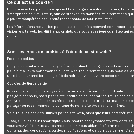
Ce qui est un cookie ?
Un cookie est un petit fichier qui est téléchargé sur votre ordinateur, tablett
RACCORD AUTOMATIQUE MALE 1/2
smartphone de l’utilisateur, afin de stocker les données et informations qui
à jour et récupérées par l’entité responsable de leur installation.
Marque:
ELEM TECHNIC
Les informations recueillies par le biais de cookies peuvent comprendre la d
Rupture de stock
visiter le site web, les différents onglets que vous avez joué ou météo qui es
0,00 €
même.
TTC
Sont les types de cookies à l’aide de ce site web ?
Propres cookies
Ce type de cookies sont envoyés à votre ordinateur et gérés exclusivement 
RACCORD AUTOMATIQUE MALE 1/2
pour le meilleure performance du site web. Les informations que nous colle
utilisées pour améliorer la qualité de notre service et votre expérience en tan
Cookies de tierce partie
Ils sont ceux qui sont envoyés à votre ordinateur à partir d’un ordinateur ou
pas géré par nous, mais par l’autre institution collaboratrice. Utilisé par les
Ajouter au panier
Analytique, ou utilisés par les réseaux sociaux pour offrir à l’utilisateur la po
partager ou recommander le contenu de notre site Web dans la même.
Voici tous les cookies utilisés par ce site Web, ainsi que leurs caractéristiqu
-Google. Utilisé pour l’analytique. Vous inscrire anonymement votre visite et
vous avez visité, entre autres mesures, en nous aidant à déterminer la pert
contenu, des conceptions ou des modifications et ce qui nous permet d’app