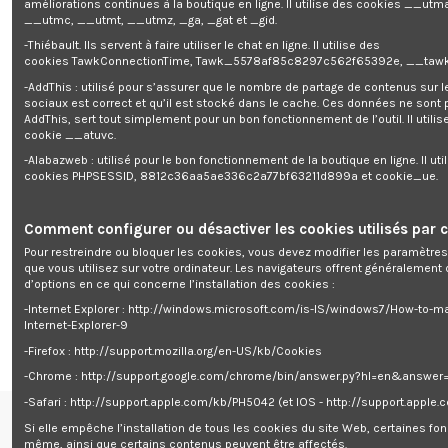
améliorations continues à la boutique en ligne. Il utilise des cookies
__utma
RACCORD AUTOMATIQUE MALE 1/2
__utmc, __utmt, __utmz, _ga, _gat et _gid.
-Thiébault. Ils servent à faire utiliser le chat en ligne. Il utilise des
cookies TawkConnectionTime, Tawk_5578af85c8297c562f65392e, __tawk
Enim quis fugiat consequat elit minim nisi eu occaecat occaecat
-AddThis : utilisé pour s’assurer que le nombre de partage de contenus sur 
deserunt aliquip nisi ex deserunt.
sociaux est correct et qu’il est stocké dans le cache. Ces données ne sont
AddThis, sert tout simplement pour un bon fonctionnement de l’outil. Il utilise
cookie __atuvc.
-Alabazweb : utilisé pour le bon fonctionnement de la boutique en ligne. Il uti
cookies PHPSESSID, 8812c36aa5ae336c2a77bf63211d899a et cookie_ue.
Description
Comment configurer ou désactiver les cookies utilisés par c
Détails du produit
Pour restreindre ou bloquer les cookies, vous devez modifier les paramètres
que vous utilisez sur votre ordinateur. Les navigateurs offrent généralemen
Reviews
(0)
d’options en ce qui concerne l’installation des cookies :
-Internet Explorer : http://windows.microsoft.com/is-IS/windows7/How-to-m
RACCORD AUTOMATIQUE MALE 1/2
Internet-Explorer-9
-Firefox : http://support.mozilla.org/en-US/kb/Cookies
-Chrome : http://support.google.com/chrome/bin/answer.py?hl=en&answe
-Safari : http://support.apple.com/kb/PH5042 (et IOS - http://support.apple
Si elle empêche l’installation de tous les cookies du site Web, certaines fon
Renseignements
même, ainsi que certains contenus peuvent être affectés.