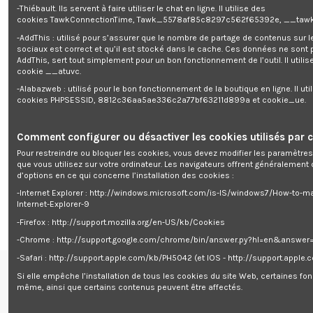
-Thiébault. Ils servent à faire utiliser le chat en ligne. Il utilise des
cookies TawkConnectionTime, Tawk_5578af85c8297c562f65392e, __tawk
-AddThis : utilisé pour s’assurer que le nombre de partage de contenus sur 
sociaux est correct et qu’il est stocké dans le cache. Ces données ne sont
AddThis, sert tout simplement pour un bon fonctionnement de l’outil. Il utilise
cookie __atuvc.
-Alabazweb : utilisé pour le bon fonctionnement de la boutique en ligne. Il uti
cookies PHPSESSID, 8812c36aa5ae336c2a77bf63211d899a et cookie_ue.
Comment configurer ou désactiver les cookies utilisés par c
Pour restreindre ou bloquer les cookies, vous devez modifier les paramètres
Rupture de stock
que vous utilisez sur votre ordinateur. Les navigateurs offrent généralemen
d’options en ce qui concerne l’installation des cookies :
Désherbeur air chaud 1600W ?
Elem Garden Technic
-Internet Explorer : http://windows.microsoft.com/is-IS/windows7/How-to-m
0,00 €
Internet-Explorer-9
-Firefox : http://support.mozilla.org/en-US/kb/Cookies
-Chrome : http://support.google.com/chrome/bin/answer.py?hl=en&answe
-Safari : http://support.apple.com/kb/PH5042 (et IOS - http://support.apple
Si elle empêche l’installation de tous les cookies du site Web, certaines fon
Renseignements
même, ainsi que certains contenus peuvent être affectés.
centre de support

