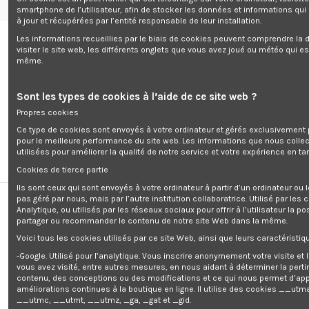
smartphone de l’utilisateur, afin de stocker les données et informations qui
Livraison
Mentions légales
Accueil
Wishlist (
0
)
à jour et récupérées par l’entité responsable de leur installation.
Les informations recueillies par le biais de cookies peuvent comprendre la d
visiter le site web, les différents onglets que vous avez joué ou météo qui es
même.
Sont les types de cookies à l’aide de ce site web ?
0
Propres cookies
Ce type de cookies sont envoyés à votre ordinateur et gérés exclusivement 
pour le meilleure performance du site web. Les informations que nous colle
utilisées pour améliorer la qualité de notre service et votre expérience en tan
Cookies de tierce partie
Ils sont ceux qui sont envoyés à votre ordinateur à partir d’un ordinateur ou
Accueil
Electroportatif
Désherbeur
pas géré par nous, mais par l’autre institution collaboratrice. Utilisé par les
Analytique, ou utilisés par les réseaux sociaux pour offrir à l’utilisateur la po
Désherbeur
partager ou recommander le contenu de notre site Web dans la même.
Voici tous les cookies utilisés par ce site Web, ainsi que leurs caractéristiqu
-Google. Utilisé pour l’analytique. Vous inscrire anonymement votre visite et
Pertinence
1
vous avez visité, entre autres mesures, en nous aidant à déterminer la pert
contenu, des conceptions ou des modifications et ce qui nous permet d’app
améliorations continues à la boutique en ligne. Il utilise des cookies
__utma
__utmc, __utmt, __utmz, _ga, _gat et _gid.