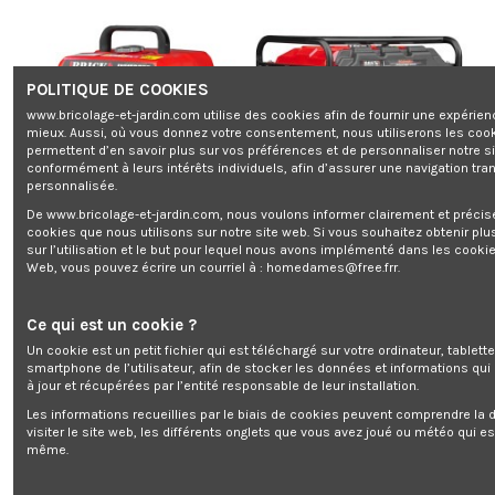
POLITIQUE DE COOKIES
www.bricolage-et-jardin.com utilise des cookies afin de fournir une expérien
mieux. Aussi, où vous donnez votre consentement, nous utiliserons les coo
permettent d’en savoir plus sur vos préférences et de personnaliser notre s
conformément à leurs intérêts individuels, afin d’assurer une navigation tra
personnalisée.
De www.bricolage-et-jardin.com, nous voulons informer clairement et préci
cookies que nous utilisons sur notre site web. Si vous souhaitez obtenir plu
sur l’utilisation et le but pour lequel nous avons implémenté dans les cookie
Rupture de stock
Rupture de stock
Web, vous pouvez écrire un courriel à :
homedames@free.frr
.
Groupe électrogène inverter max
Groupe électrogène max 6000W
1100W - 1 prise - Brick
avec roues et prise triphasée -
Brick
0,00 €
Ce qui est un cookie ?
0,00 €
Un cookie est un petit fichier qui est téléchargé sur votre ordinateur, tablett
smartphone de l’utilisateur, afin de stocker les données et informations qui
à jour et récupérées par l’entité responsable de leur installation.
Les informations recueillies par le biais de cookies peuvent comprendre la d
visiter le site web, les différents onglets que vous avez joué ou météo qui es
même.