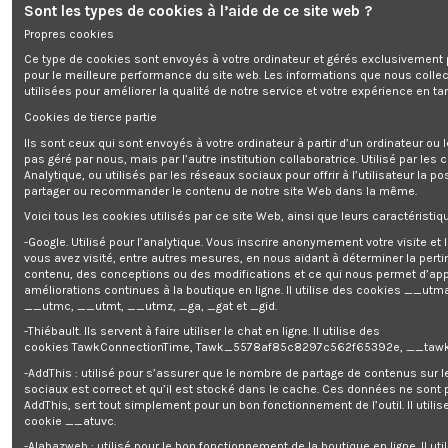
Sont les types de cookies à l’aide de ce site web ?
Propres cookies
Ce type de cookies sont envoyés à votre ordinateur et gérés exclusivement 
pour le meilleure performance du site web. Les informations que nous colle
utilisées pour améliorer la qualité de notre service et votre expérience en tan
Cookies de tierce partie
Rupture de stock
Ils sont ceux qui sont envoyés à votre ordinateur à partir d’un ordinateur ou
pas géré par nous, mais par l’autre institution collaboratrice. Utilisé par les
Groupe électrogène inverter
Groupe électrogène inverter
Analytique, ou utilisés par les réseaux sociaux pour offrir à l’utilisateur la po
silencieux max 1880W - 2 prises -
silencieux max 2900W - 2 prises -
Brick
Brick
partager ou recommander le contenu de notre site Web dans la même.
0,00 €
766,80 €
Voici tous les cookies utilisés par ce site Web, ainsi que leurs caractéristiqu
1 point fidélité gagné pour
-Google. Utilisé pour l’analytique. Vous inscrire anonymement votre visite et
1,00 € d'achat
vous avez visité, entre autres mesures, en nous aidant à déterminer la pert
contenu, des conceptions ou des modifications et ce qui nous permet d’app
améliorations continues à la boutique en ligne. Il utilise des cookies
__utma
__utmc, __utmt, __utmz, _ga, _gat et _gid.
-Thiébault. Ils servent à faire utiliser le chat en ligne. Il utilise des
cookies TawkConnectionTime, Tawk_5578af85c8297c562f65392e, __tawk
-AddThis : utilisé pour s’assurer que le nombre de partage de contenus sur 
sociaux est correct et qu’il est stocké dans le cache. Ces données ne sont
AddThis, sert tout simplement pour un bon fonctionnement de l’outil. Il utilise
cookie __atuvc.
-Alabazweb : utilisé pour le bon fonctionnement de la boutique en ligne. Il uti