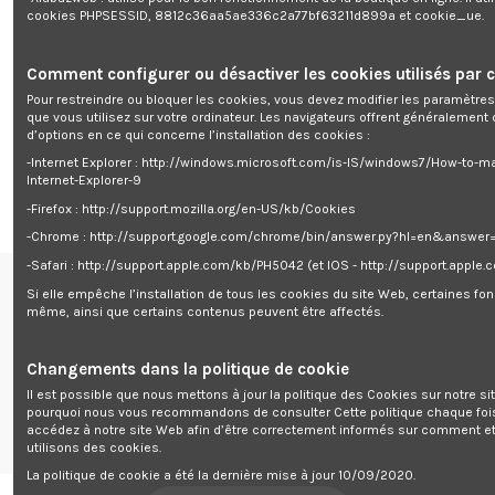
cookies PHPSESSID, 8812c36aa5ae336c2a77bf63211d899a et cookie_ue.
Comment configurer ou désactiver les cookies utilisés par c
Rupture de stock
Pour restreindre ou bloquer les cookies, vous devez modifier les paramètres
que vous utilisez sur votre ordinateur. Les navigateurs offrent généralemen
Groupe électrogène diesel avec
d’options en ce qui concerne l’installation des cookies :
démarrage électrique max 7500W
+ système ATS - Brick
-Internet Explorer : http://windows.microsoft.com/is-IS/windows7/How-to-m
0,00 €
Internet-Explorer-9
-Firefox : http://support.mozilla.org/en-US/kb/Cookies
-Chrome : http://support.google.com/chrome/bin/answer.py?hl=en&answe
-Safari : http://support.apple.com/kb/PH5042 (et IOS - http://support.apple
Si elle empêche l’installation de tous les cookies du site Web, certaines fon
Renseignements
même, ainsi que certains contenus peuvent être affectés.
centre de support


Follow us
Changements dans la politique de cookie
Il est possible que nous mettons à jour la politique des Cookies sur notre si
Newsletter
pourquoi nous vous recommandons de consulter Cette politique chaque foi
accédez à notre site Web afin d’être correctement informés sur comment e
utilisons des cookies.
La politique de cookie a été la dernière mise à jour 10/09/2020.